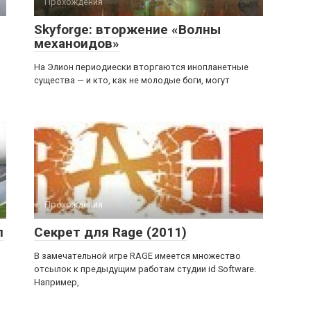
Прохождения
Skyforge: вторжение «Волны
механоидов»
На Элион периодиески вторгаются инопланетные
существа — и кто, как не молодые боги, могут
Прохождения
л
Секрет для Rage (2011)
В замечательной игре RAGE имеется множество
отсылок к предыдущим работам студии id Software.
Например,