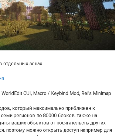
 в отдельных зонах
ия
orldEdit CUI, Macro / Keybind Mod, Rei's Minimap
одов, который максимально приближен к
 семи регионов по 80000 блоков, также на
иты ваших объектов от посягательств других
ся, поэтому можно открыть доступ например для