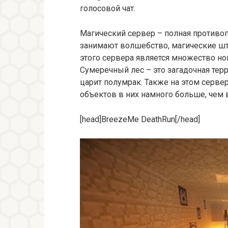
голосовой чат.
Магический сервер – полная противоп
занимают волшебство, магические шт
этого сервера является множество но
Сумеречный лес – это загадочная тер
царит полумрак. Также на этом серв
объектов в них намного больше, чем 
[head]BreezeMe DeathRun[/head]