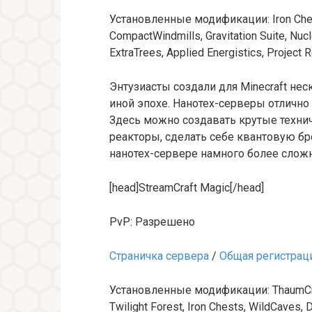
Установленные модификации: Iron Chests
CompactWindmills, Gravitation Suite, Nucle
ExtraTrees, Applied Energistics, Projec
Энтузиасты создали для Minecraft не
иной эпохе. Нанотех-серверы отлично 
Здесь можно создавать крутые технич
реакторы, сделать себе квантовую бр
нанотех-сервере намного более сложны
[head]StreamCraft Magic[/head]
PvP: Разрешено
Страничка сервера
/
Общая регистрац
Установленные модификации: ThaumCraft 
Twilight Forest, Iron Chests, WildCaves