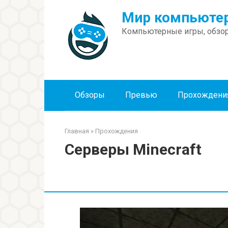
Перейти
Мир компьютер
к
контенту
Компьютерные игры, обзор
Обзоры
Превью
Прохождени
Главная
»
Прохождения
Серверы Minecraft