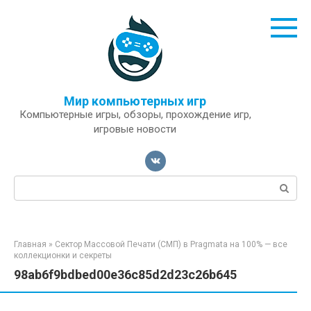
Перейти
к
контенту
Мир компьютерных игр
Компьютерные игры, обзоры, прохождение игр,
игровые новости
Поиск:
Главная
»
Сектор Массовой Печати (СМП) в Pragmata на 100% — все
коллекционки и секреты
98ab6f9bdbed00e36c85d2d23c26b645