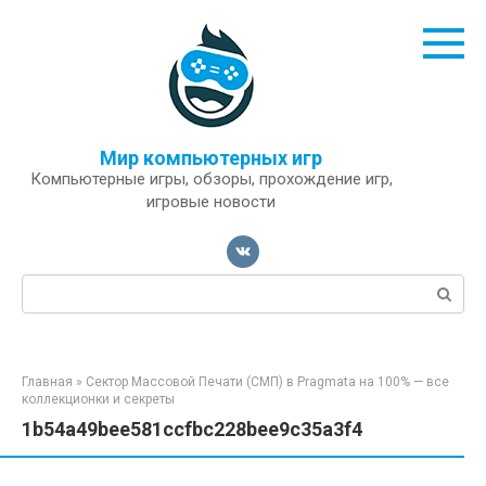
Перейти
к
контенту
Мир компьютерных игр
Компьютерные игры, обзоры, прохождение игр,
игровые новости
Поиск:
Главная
»
Сектор Массовой Печати (СМП) в Pragmata на 100% — все
коллекционки и секреты
1b54a49bee581ccfbc228bee9c35a3f4