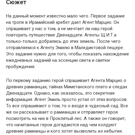
Сюжет
На данный момент известно мало чего. Первое задание
на тропе в Ирамийский хребет дает Агент Марцио. Он
спрашивает у нас о том, а не мечтает ли наш герой
повторить путешествие Двенадцати. Агенты Щ.И.Т.а
только-только добрались до этих земель. После чего
отправляемся к Агенту Эмилю в Маледиктовой пещере.
Это задание нужно для того, чтобы показать нахождение
ежедневных заданий на эссенции света и свитки
пробуждения.
По первому заданию герой спрашивает Агента Марцио о
древних рамианцах, тайнах Миметанского плато и следах
Двенадцати. Однако, как оказалось, это секретная
информация. Агент Эмиль просто устал от этих вопросов.
То все спрашивают о том, то о входе в чудесный сад. Все
же он рассказывает о рамианцах и отправляет героя
посмотреть на них в Проклятый лес. А также он говорит,
что начитанные герои догадаются над чем колдуют
древние рамианцы и кого хотят вызволить из небытия.