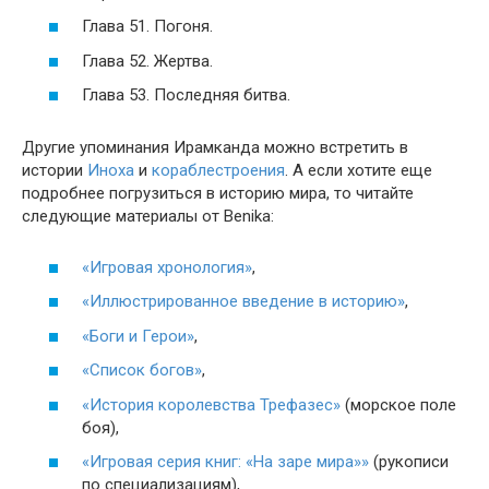
Глава 51. Погоня.
Глава 52. Жертва.
Глава 53. Последняя битва.
Другие упоминания Ирамканда можно встретить в
истории
Иноха
и
кораблестроения
. А если хотите еще
подробнее погрузиться в историю мира, то читайте
следующие материалы от Benika:
«Игровая хронология»
,
«Иллюстрированное введение в историю»
,
«Боги и Герои»
,
«Список богов»
,
«История королевства Трефазес»
(морское поле
боя),
«Игровая серия книг: «На заре мира»»
(рукописи
по специализациям),