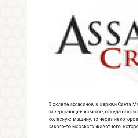
В склепе ассасинов в церкви Санта Мар
завершающей комнате, откуда открыва
колёсную машину, то через некоторо
какого-то морского животного, которо