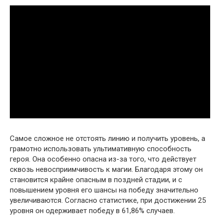
Самое сложное не отстоять линию и получить уровень, а
грамотно использовать ультимативную способность
героя. Она особенно опасна из-за того, что действует
сквозь невосприимчивость к магии. Благодаря этому он
становится крайне опасным в поздней стадии, и с
повышением уровня его шансы на победу значительно
увеличиваются. Согласно статистике, при достижении 25
уровня он одерживает победу в 61,86% случаев.