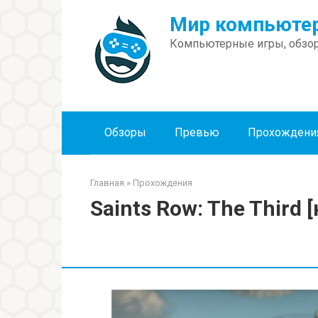
Перейти
Мир компьютер
к
контенту
Компьютерные игры, обзор
Обзоры
Превью
Прохождени
Главная
»
Прохождения
Saints Row: The Third 