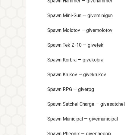
Spawn Hammer — givehammer
Spawn Mini-Gun — giveminigun
Spawn Molotov — givemolotov
Spawn Tek Z-10 — givetek
Spawn Korbra — givekobra
Spawn Krukov — givekrukov
Spawn RPG — giverpg
Spawn Satchel Charge — givesatchel
Spawn Municipal — givemunicipal
Spawn Pheonix — givepheonix