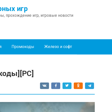
ных игр
ы, прохождение игр, игровые новости
я
Промокоды
Железо и софт
[коды][PC]