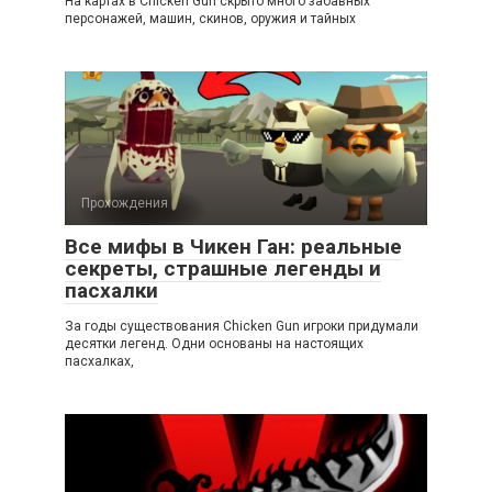
На картах в Chicken Gun скрыто много забавных
персонажей, машин, скинов, оружия и тайных
Прохождения
Все мифы в Чикен Ган: реальные
секреты, страшные легенды и
пасхалки
За годы существования Chicken Gun игроки придумали
десятки легенд. Одни основаны на настоящих
пасхалках,