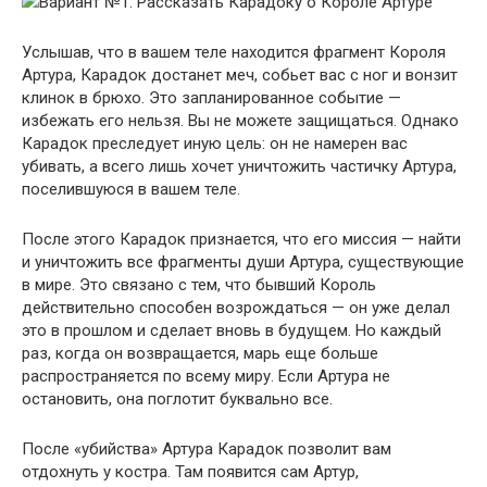
Вариант №1: Рассказать Карадоку о Короле Артуре
Услышав, что в вашем теле находится фрагмент Короля
Артура, Карадок достанет меч, собьет вас с ног и вонзит
клинок в брюхо. Это запланированное событие —
избежать его нельзя. Вы не можете защищаться. Однако
Карадок преследует иную цель: он не намерен вас
убивать, а всего лишь хочет уничтожить частичку Артура,
поселившуюся в вашем теле.
После этого Карадок признается, что его миссия — найти
и уничтожить все фрагменты души Артура, существующие
в мире. Это связано с тем, что бывший Король
действительно способен возрождаться — он уже делал
это в прошлом и сделает вновь в будущем. Но каждый
раз, когда он возвращается, марь еще больше
распространяется по всему миру. Если Артура не
остановить, она поглотит буквально все.
После «убийства» Артура Карадок позволит вам
отдохнуть у костра. Там появится сам Артур,