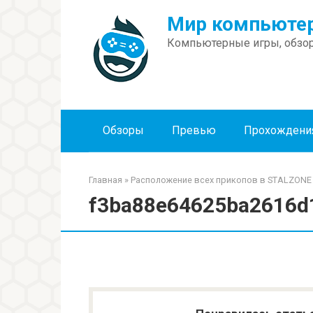
Перейти
Мир компьютер
к
контенту
Компьютерные игры, обзор
Обзоры
Превью
Прохождени
Главная
»
Расположение всех прикопов в STALZONE
f3ba88e64625ba2616d