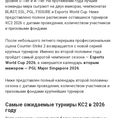
уровня S-Tier и A-Tier. На протяжении года лучшие
команды мира сыграют на двух мажорах, чемпионатах
BLAST, ESL, PGL, FISSURE и Esports World Cup. Ниже
представлено полное расписание оставшихся турниров
КС2 2026 с датами проведения, количеством участников
и призовыми фондами.
После небольшого летнего перерыва профессиональная
сцена Counter-Strike 2 возвращается с новой серией
крупных турниров. Именно во второй половине года
пройдет самый дорогой чемпионат сезона —
Esports
World Cup 2026
, а завершится календарь
вторым
мажором — PGL Major Singapore 2026
.
Ниже представлен полный календарь второй половины
сезона с датами проведения, количеством участников и
призовыми фондами крупнейших турниров.
Самые ожидаемые турниры КС2 в 2026
году