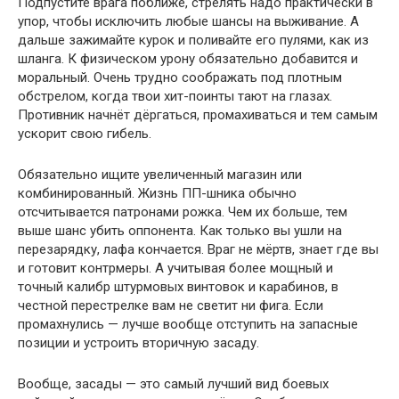
Подпустите врага поближе, стрелять надо практически в
упор, чтобы исключить любые шансы на выживание. А
дальше зажимайте курок и поливайте его пулями, как из
шланга. К физическом урону обязательно добавится и
моральный. Очень трудно соображать под плотным
обстрелом, когда твои хит-поинты тают на глазах.
Противник начнёт дёргаться, промахиваться и тем самым
ускорит свою гибель.
Обязательно ищите увеличенный магазин или
комбинированный. Жизнь ПП-шника обычно
отсчитывается патронами рожка. Чем их больше, тем
выше шанс убить оппонента. Как только вы ушли на
перезарядку, лафа кончается. Враг не мёртв, знает где вы
и готовит контрмеры. А учитывая более мощный и
точный калибр штурмовых винтовок и карабинов, в
честной перестрелке вам не светит ни фига. Если
промахнулись — лучше вообще отступить на запасные
позиции и устроить вторичную засаду.
Вообще, засады — это самый лучший вид боевых