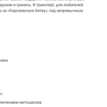
оружие и гранаты. И транспорт, для любителей
д на «Королевскую битву», под непривычным
ловек
ет
исключением мотоциклов