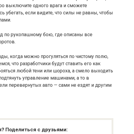
тро выключите одного врага и сможете
сь убегать, если видите, что силы не равны, чтобы
лами.
йд по рукопашному бою, где описаны все
оротов.
ды, когда можно прогуляться по чистому полю,
мся, что разработчики будут ставить его как
бояться любой тени или шороха, а смело выходить
подтянуть управление машинами, а то в
ли перевернутых авто — сами не ездят и другим
я? Поделиться с друзьями: