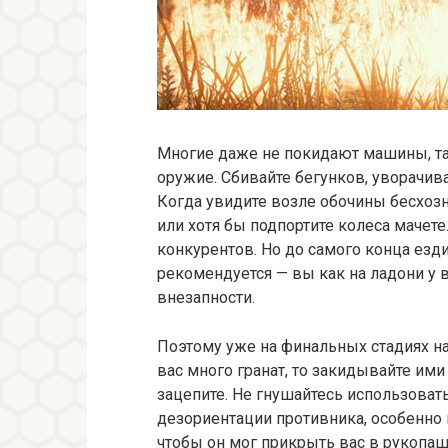
Многие даже не покидают машины, та
оружие. Сбивайте бегунков, уворачива
Когда увидите возле обочины бесхозн
или хотя бы подпортите колеса мачет
конкурентов. Но до самого конца езди
рекомендуется — вы как на ладони у в
внезапности.
Поэтому уже на финальных стадиях на
вас много гранат, то закидывайте им
зацепите. Не гнушайтесь использова
дезориентации противника, особенно 
чтобы он мог прикрыть вас в рукопа