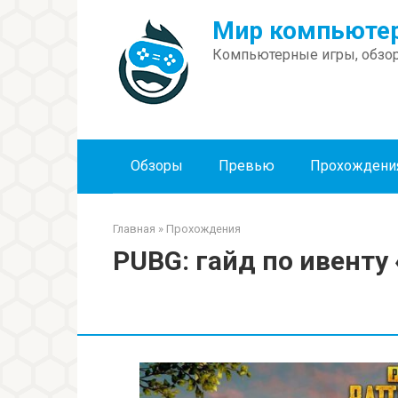
Перейти
Мир компьютер
к
контенту
Компьютерные игры, обзор
Обзоры
Превью
Прохождени
Главная
»
Прохождения
PUBG: гайд по ивенту