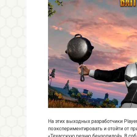
На этих выходных разработчики Player
поэкспериментировать и отойти от п
«Техасскую резню бензопилой». В соб