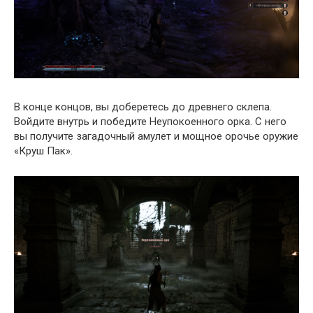
В конце концов, вы доберетесь до древнего склепа.
Войдите внутрь и победите Неупокоенного орка. С него
вы получите загадочный амулет и мощное орочье оружие
«Круш Пак».