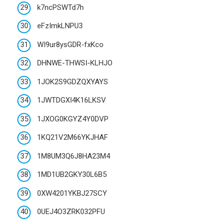
k7ncPSWTd7h
eFzImkLNPU3
WI9ur8ysGDR-fxKco
DHNWE-THWSI-KLHJO
1JOK2S9GDZQXYAYS
1JWTDGXI4K16LKSV
1JXOG0KGYZ4Y0DVP
1KQ21V2M66YKJHAF
1M8UM3Q6J8HA23M4
1MD1UB2GKY30L6B5
0XW4201YKBJ27SCY
0UEJ4O3ZRK032PFU