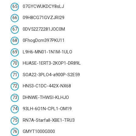
07GYCWUKDCY8sLJ
09H8CG71GVZJRI29
0DV52272281JOC0M
0FhogDcm397PKU11
L9H6-MN01-1N1M-1ULO
HUASE-1ERT3-2KOP1-DR89L
SOA22-3PLO4-a900P-S2E59
HN53-C1DC-442X-NX68
DHNWE-THWSI-KLHJO
93LH-6O1N-CPL1-OM19
RN7A-Starfall-XBE1-TRU3
GMYT1000G000