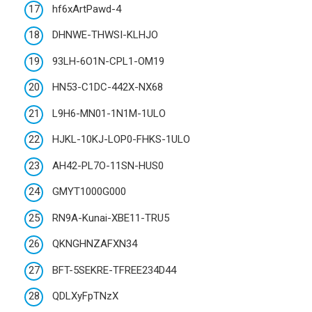
hf6xArtPawd-4
DHNWE-THWSI-KLHJO
93LH-6O1N-CPL1-OM19
HN53-C1DC-442X-NX68
L9H6-MN01-1N1M-1ULO
HJKL-10KJ-LOP0-FHKS-1ULO
AH42-PL7O-11SN-HUS0
GMYT1000G000
RN9A-Kunai-XBE11-TRU5
QKNGHNZAFXN34
BFT-5SEKRE-TFREE234D44
QDLXyFpTNzX