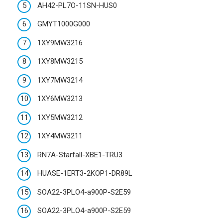
AH42-PL7O-11SN-HUS0
GMYT1000G000
1XY9MW3216
1XY8MW3215
1XY7MW3214
1XY6MW3213
1XY5MW3212
1XY4MW3211
RN7A-Starfall-XBE1-TRU3
HUASE-1ERT3-2KOP1-DR89L
SOA22-3PLO4-a900P-S2E59
SOA22-3PLO4-a900P-S2E59