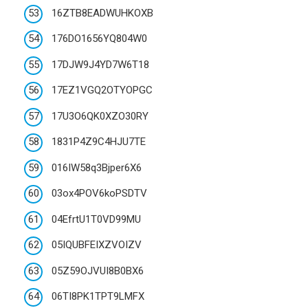
16ZTB8EADWUHKOXB
176DO1656YQ804W0
17DJW9J4YD7W6T18
17EZ1VGQ2OTYOPGC
17U3O6QK0XZO30RY
1831P4Z9C4HJU7TE
016IW58q3Bjper6X6
03ox4POV6koPSDTV
04EfrtU1T0VD99MU
05IQUBFEIXZVOIZV
05Z59OJVUI8B0BX6
06TI8PK1TPT9LMFX