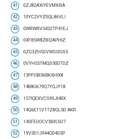
0ZJ82AXIYEVMXI0A
10YC2VYZ0QL86VLI
0WRWRV5432TP41EJ
0XF85W8ZBI2APHIZ
0ZG3ZH5SVWSI3GS5
0VYH55TMQS50DTDZ
13PPI5B36BKXHIX8
14B8U679Q7YQJY18
157IQEXVCS9SJHBX
14Q6E11V1TZ8GL5D AKR
14SFEUOCV3BIG5O7
19V3D1J944Q04S5P