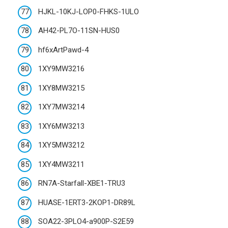
HJKL-10KJ-LOP0-FHKS-1ULO
AH42-PL7O-11SN-HUS0
hf6xArtPawd-4
1XY9MW3216
1XY8MW3215
1XY7MW3214
1XY6MW3213
1XY5MW3212
1XY4MW3211
RN7A-Starfall-XBE1-TRU3
HUASE-1ERT3-2KOP1-DR89L
SOA22-3PLO4-a900P-S2E59