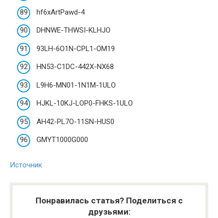
hf6xArtPawd-4
DHNWE-THWSI-KLHJO
93LH-6O1N-CPL1-OM19
HN53-C1DC-442X-NX68
L9H6-MN01-1N1M-1ULO
HJKL-10KJ-LOP0-FHKS-1ULO
AH42-PL7O-11SN-HUS0
GMYT1000G000
Источник
Понравилась статья? Поделиться с
друзьями: