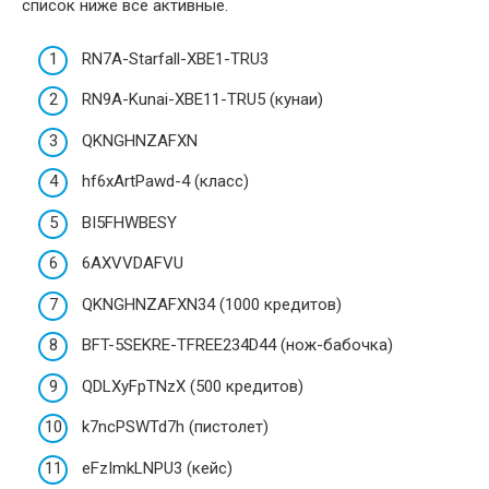
список ниже все активные.
RN7A-Starfall-XBE1-TRU3
RN9A-Kunai-XBE11-TRU5 (кунаи)
QKNGHNZAFXN
hf6xArtPawd-4 (класс)
BI5FHWBESY
6AXVVDAFVU
QKNGHNZAFXN34 (1000 кредитов)
BFT-5SEKRE-TFREE234D44 (нож-бабочка)
QDLXyFpTNzX (500 кредитов)
k7ncPSWTd7h (пистолет)
eFzImkLNPU3 (кейс)