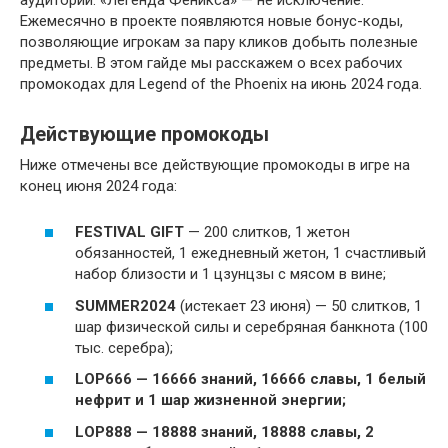
Ежемесячно в проекте появляются новые бонус-коды,
позволяющие игрокам за пару кликов добыть полезные
предметы. В этом гайде мы расскажем о всех рабочих
промокодах для Legend of the Phoenix на июнь 2024 года.
Действующие промокоды
Ниже отмечены все действующие промокоды в игре на
конец июня 2024 года:
FESTIVAL GIFT
— 200 слитков, 1 жетон
обязанностей, 1 ежедневный жетон, 1 счастливый
набор близости и 1 цзунцзы с мясом в вине;
SUMMER2024
(истекает 23 июня) — 50 слитков, 1
шар физической силы и серебряная банкнота (100
тыс. серебра);
LOP666 — 16666 знаний, 16666 славы, 1 белый
нефрит и 1 шар жизненной энергии;
LOP888 — 18888 знаний, 18888 славы, 2