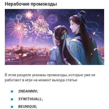
Нерабочие промокоды
В этом разделе указаны промокоды, которые уже не
работают в игре на момент выхода статьи:
2NDANNIV;
3YWITHUALL;
BEUNIQUE;