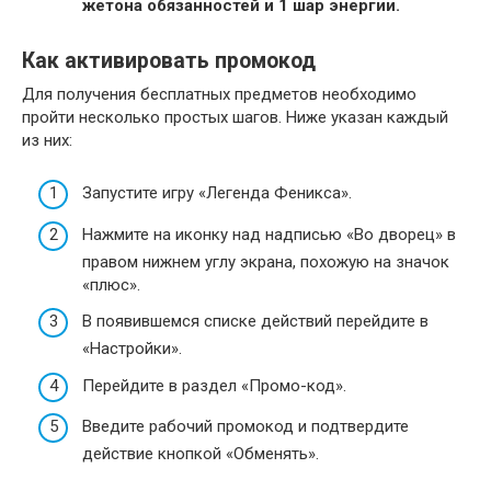
жетона обязанностей и 1 шар энергии.
Как активировать промокод
Для получения бесплатных предметов необходимо
пройти несколько простых шагов. Ниже указан каждый
из них:
Запустите игру «Легенда Феникса».
Нажмите на иконку над надписью «Во дворец» в
правом нижнем углу экрана, похожую на значок
«плюс».
В появившемся списке действий перейдите в
«Настройки».
Перейдите в раздел «Промо-код».
Введите рабочий промокод и подтвердите
действие кнопкой «Обменять».