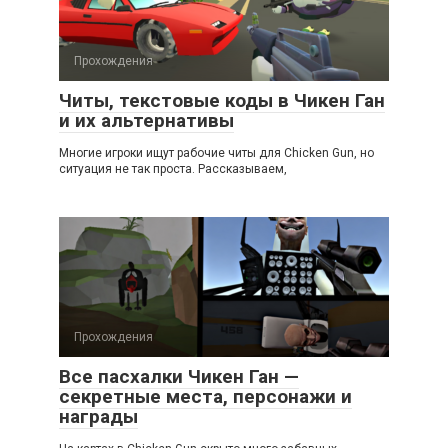
Прохождения
Читы, текстовые коды в Чикен Ган
и их альтернативы
Многие игроки ищут рабочие читы для Chicken Gun, но
ситуация не так проста. Рассказываем,
Прохождения
Все пасхалки Чикен Ган —
секретные места, персонажи и
награды