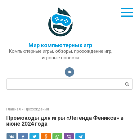
Перейти
к
контенту
Мир компьютерных игр
Компьютерные игры, обзоры, прохождение игр,
игровые новости
Поиск:
Главная
»
Прохождения
Промокоды для игры «Легенда Феникса» в
июне 2024 года