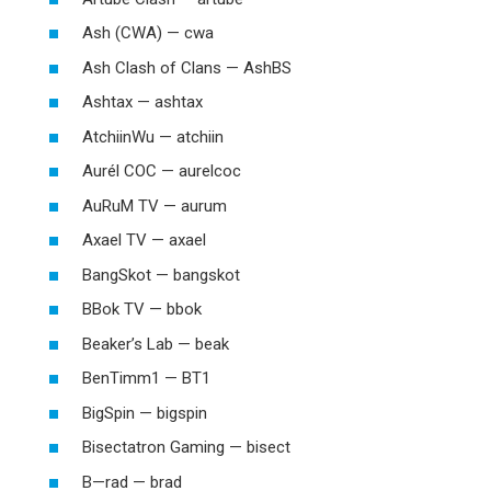
Ash (CWA) — cwa
Ash Clash of Clans — AshBS
Ashtax — ashtax
AtchiinWu — atchiin
Aurél COC — aurelcoc
AuRuM TV — aurum
Axael TV — axael
BangSkot — bangskot
BBok TV — bbok
Beaker’s Lab — beak
BenTimm1 — BT1
BigSpin — bigspin
Bisectatron Gaming — bisect
B—rad — brad