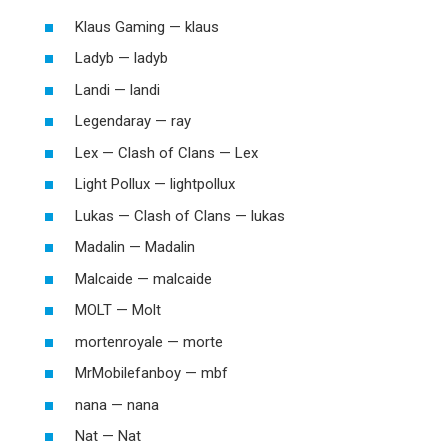
Klaus Gaming — klaus
Ladyb — ladyb
Landi — landi
Legendaray — ray
Lex — Clash of Clans — Lex
Light Pollux — lightpollux
Lukas — Clash of Clans — lukas
Madalin — Madalin
Malcaide — malcaide
MOLT — Molt
mortenroyale — morte
MrMobilefanboy — mbf
nana — nana
Nat — Nat