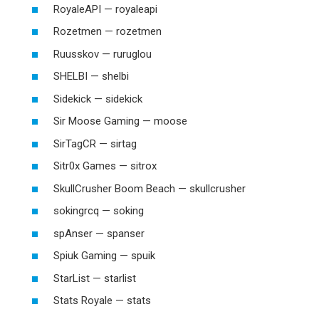
RoyaleAPI — royaleapi
Rozetmen — rozetmen
Ruusskov — ruruglou
SHELBI — shelbi
Sidekick — sidekick
Sir Moose Gaming — moose
SirTagCR — sirtag
Sitr0x Games — sitrox
SkullCrusher Boom Beach — skullcrusher
sokingrcq — soking
spAnser — spanser
Spiuk Gaming — spuik
StarList — starlist
Stats Royale — stats