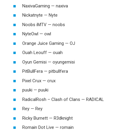
NaxivaGaming — naxiva
Nickatnyte — Nyte
Noobs iMTV — noobs
NyteOwl — owl
Orange Juice Gaming — OJ
Ouah Leouff — ouah
Oyun Gemisi — oyungemisi
PitBullFera — pitbullfera
Pixel Crux — crux
puuki — puuki
RadicalRosh – Clash of Clans — RADICAL
Rey — Rey
Ricky Burnett — R3dknight
Romain Dot Live — romain