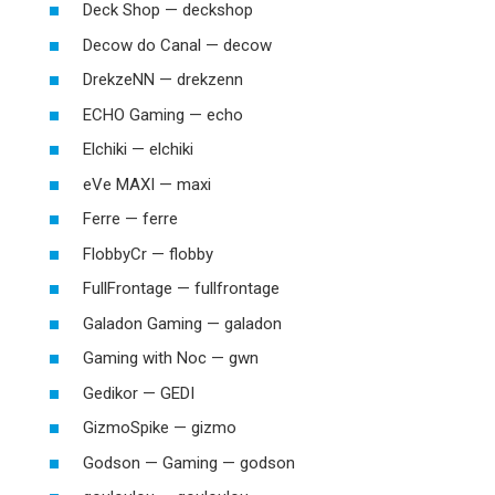
Deck Shop — deckshop
Decow do Canal — decow
DrekzeNN — drekzenn
ECHO Gaming — echo
Elchiki — elchiki
eVe MAXI — maxi
Ferre — ferre
FlobbyCr — flobby
FullFrontage — fullfrontage
Galadon Gaming — galadon
Gaming with Noc — gwn
Gedikor — GEDI
GizmoSpike — gizmo
Godson — Gaming — godson