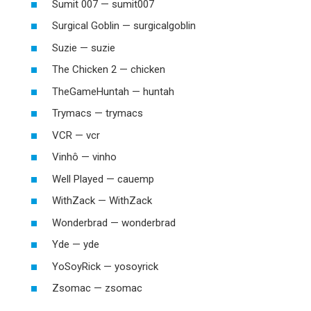
Sumit 007 — sumit007
Surgical Goblin — surgicalgoblin
Suzie — suzie
The Chicken 2 — chicken
TheGameHuntah — huntah
Trymacs — trymacs
VCR — vcr
Vinhô — vinho
Well Played — cauemp
WithZack — WithZack
Wonderbrad — wonderbrad
Yde — yde
YoSoyRick — yosoyrick
Zsomac — zsomac