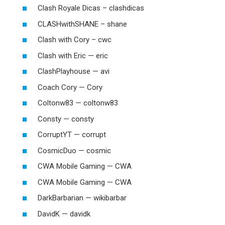
Clash Royale Dicas – clashdicas
CLASHwithSHANE – shane
Clash with Cory – cwc
Clash with Eric — eric
ClashPlayhouse — avi
Coach Cory — Cory
Coltonw83 — coltonw83
Consty — consty
CorruptYT — corrupt
CosmicDuo — cosmic
CWA Mobile Gaming — CWA
CWA Mobile Gaming — CWA
DarkBarbarian — wikibarbar
DavidK — davidk