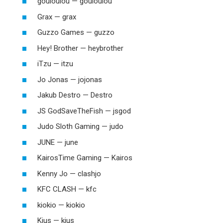
gouloulou — gouloulou
Grax — grax
Guzzo Games — guzzo
Hey! Brother — heybrother
iTzu — itzu
Jo Jonas — jojonas
Jakub Destro — Destro
JS GodSaveTheFish — jsgod
Judo Sloth Gaming — judo
JUNE — june
KairosTime Gaming — Kairos
Kenny Jo — clashjo
KFC CLASH — kfc
kiokio — kiokio
Kius — kius