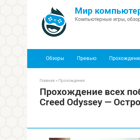
Перейти
Мир компьютер
к
контенту
Компьютерные игры, обзор
Обзоры
Превью
Прохождени
Главная
»
Прохождения
Прохождение всех поб
Creed Odyssey — Остр