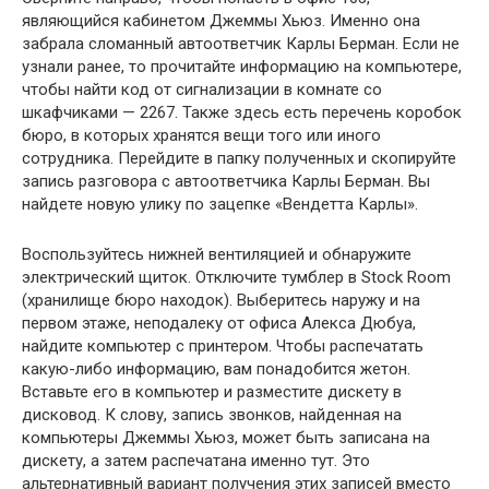
являющийся кабинетом Джеммы Хьюз. Именно она
забрала сломанный автоответчик Карлы Берман. Если не
узнали ранее, то прочитайте информацию на компьютере,
чтобы найти код от сигнализации в комнате со
шкафчиками — 2267. Также здесь есть перечень коробок
бюро, в которых хранятся вещи того или иного
сотрудника. Перейдите в папку полученных и скопируйте
запись разговора с автоответчика Карлы Берман. Вы
найдете новую улику по зацепке «Вендетта Карлы».
Воспользуйтесь нижней вентиляцией и обнаружите
электрический щиток. Отключите тумблер в Stock Room
(хранилище бюро находок). Выберитесь наружу и на
первом этаже, неподалеку от офиса Алекса Дюбуа,
найдите компьютер с принтером. Чтобы распечатать
какую-либо информацию, вам понадобится жетон.
Вставьте его в компьютер и разместите дискету в
дисковод. К слову, запись звонков, найденная на
компьютеры Джеммы Хьюз, может быть записана на
дискету, а затем распечатана именно тут. Это
альтернативный вариант получения этих записей вместо