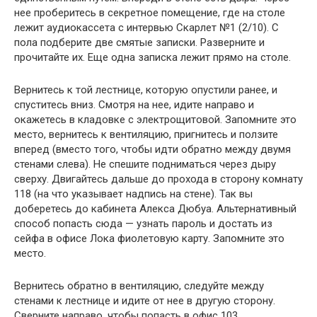
нее проберитесь в секретное помещение, где на столе
лежит аудиокассета с интервью Скарлет №1 (2/10). С
пола подберите две смятые записки. Разверните и
прочитайте их. Еще одна записка лежит прямо на столе.
Вернитесь к той лестнице, которую опустили ранее, и
спуститесь вниз. Смотря на нее, идите направо и
окажетесь в кладовке с электрощитовой. Запомните это
место, вернитесь к вентиляцию, пригнитесь и ползите
вперед (вместо того, чтобы идти обратно между двумя
стенами слева). Не спешите подниматься через дыру
сверху. Двигайтесь дальше до прохода в сторону комнату
118 (на что указывает надпись на стене). Так вы
доберетесь до кабинета Алекса Дюбуа. Альтернативный
способ попасть сюда — узнать пароль и достать из
сейфа в офисе Лока фиолетовую карту. Запомните это
место.
Вернитесь обратно в вентиляцию, следуйте между
стенами к лестнице и идите от нее в другую сторону.
Сверните направо, чтобы попасть в офис 103,