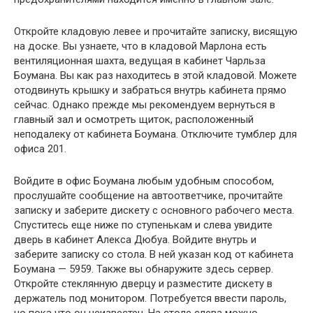
Откройте кладовую левее и прочитайте записку, висящую
на доске. Вы узнаете, что в кладовой Марлона есть
вентиляционная шахта, ведущая в кабинет Чарльза
Боумана. Вы как раз находитесь в этой кладовой. Можете
отодвинуть крышку и забраться внутрь кабинета прямо
сейчас. Однако прежде мы рекомендуем вернуться в
главный зал и осмотреть щиток, расположенный
неподалеку от кабинета Боумана. Отключите тумблер для
офиса 201.
Войдите в офис Боумана любым удобным способом,
прослушайте сообщение на автоответчике, прочитайте
записку и заберите дискету с основного рабочего места.
Спуститесь еще ниже по ступенькам и слева увидите
дверь в кабинет Алекса Дюбуа. Войдите внутрь и
заберите записку со стола. В ней указан код от кабинета
Боумана — 5959. Также вы обнаружите здесь сервер.
Откройте стеклянную дверцу и разместите дискету в
держатель под монитором. Потребуется ввести пароль,
но пока что он неизвестен. На столе слева можно