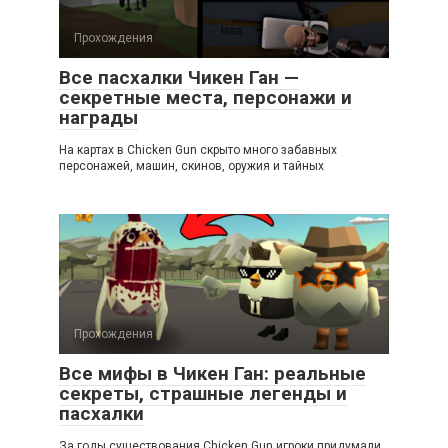
Прохождения
Все пасхалки Чикен Ган —
секретные места, персонажи и
награды
На картах в Chicken Gun скрыто много забавных
персонажей, машин, скинов, оружия и тайных
Прохождения
Все мифы в Чикен Ган: реальные
секреты, страшные легенды и
пасхалки
За годы существования Chicken Gun игроки придумали