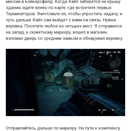
миссии в Бэйкерсфилд. Когда Кайл заберется на крышу
здания, идите влево по карте, где встретите первых
Терминаторов. Уничтожьте их, чтобы упростить задачу, и
чуть дальше Кайл сам выйдет с вами на связь. Нужна
веревка. Посетите любое из четырех мест. Я отправился
на запад, к сюжетному маркеру, вошел в магазин,
взломал дверь со средним замком и обнаружил веревку.
Отправляйтесь дальше по маркеру. На пути к комплексу