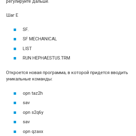
регулируйте дальше.
Шаг E
SF..
SF MECHANICAL
LIST
RUN HEPHAESTUS.TRM
Откроется новая программа, в которой придется вводить
уникальные команды:
opn taz2h
sav
opn s2q6y
sav
opn qzaxx