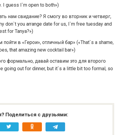
ve. I guess I`m open to both»)
ть нам свидание? Я смогу во вторник и четверг,
don`t you arrange date for us, I`m free tuesday and
est for Tanya?»)
 пойти в «Герои», отличный бар» («That`s a shame,
oes, that amazing new cocktail bar»)
го формально, давай оставим это для второго
oing out for dinner, but it`s a little bit too formal, so
я? Поделиться с друзьями: