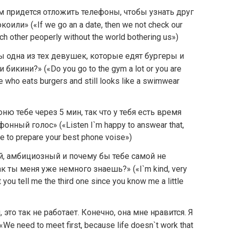
ам придется отложить телефоны, чтобы узнать друг
оили» («If we go an a date, then we not check our
h other peoperly without the world bothering us»)
ы одна из тех девушек, которые едят бургеры и
икини?» («Do you go to the gym a lot or you are
te who eats burgers and still looks like a swimwear
ню тебе через 5 мин, так что у тебя есть время
нный голос» («Listen I`m happy to answear that,
time to prepare your best phone voise»)
, амбициозный и почему бы тебе самой не
ак ты меня уже немного знаешь?» («I`m kind, very
you tell me the third one since you know me a little
 это так не работает. Конечно, она мне нравится. Я
e need to meet first, because life doesn`t work that