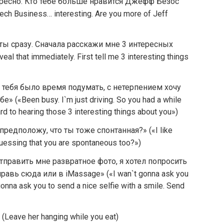
тересно. Кто тебе больше нравится Джефф Безос
ch Business… interesting. Are you more of Jeff
ты сразу. Сначала расскажи мне 3 интересных
al that immediately. First tell me 3 interesting things
 у тебя было время подумать, с нетерпением хочу
» («Been busy. I`m just driving. So you had a while
ward to hearing those 3 interesting things about you»)
едположу, что ты тоже спонтанная?» («I like
guessing that you are spontaneous too?»)
отправить мне развратное фото, я хотел попросить
равь сюда или в iMassage» («I wan`t gonna ask you
gonna ask you to send a nice selfie with a smile. Send
Leave her hanging while you eat)