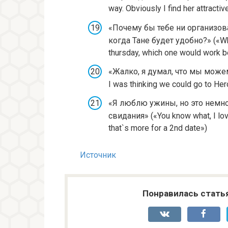
way. Obviously I find her attracti
«Почему бы тебе ни организова
когда Тане будет удобно?» («Why 
thursday, which one would work b
«Жалко, я думал, что мы можем
I was thinking we could go to Her
«Я люблю ужины, но это немно
свидания» («You know what, I love g
that`s more for a 2nd date»)
Источник
Понравилась стать