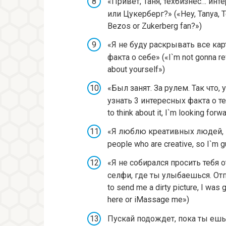
«Привет, Таня, техбизнес… ин
или Цукерберг?» («Hey, Tanya, Te
Bezos or Zukerberg fan?»)
«Я не буду раскрывать все кар
факта о себе» («I`m not gonna reve
about yourself»)
«Был занят. За рулем. Так что,
узнать 3 интересных факта о тебе
to think about it, I`m looking for
«Я люблю креативных людей, пр
people who are creative, so I`m 
«Я не собирался просить тебя 
селфи, где ты улыбаешься. Отп
to send me a dirty picture, I was 
here or iMassage me»)
Пускай подождет, пока ты ешь (