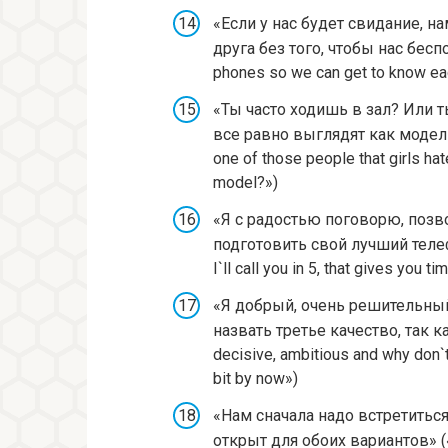
«Если у нас будет свидание, н
друга без того, чтобы нас беспок
phones so we can get to know eac
«Ты часто ходишь в зал? Или т
все равно выглядят как модели б
one of those people that girls ha
model?»)
«Я с радостью поговорю, позво
подготовить свой лучший телефо
I`ll call you in 5, that gives you 
«Я добрый, очень решительный
назвать третье качество, так к
decisive, ambitious and why don`t 
bit by now»)
«Нам сначала надо встретиться,
открыт для обоих вариантов» («W