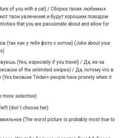
ture of you with a cat) / Сборка твоих любимых
ают твои увлечения и будут хорошим поводом
ivities that you are passionate about and allow for
 (так как у тебя фото с котом) (Joke about your
cs)
ешь (Yes, especially if you travel) / Да, из-за
cause of the unlimited swipes) / Да, потому что в
 (Yes because Tinder+ people have priorety when it
more selective)
eft (don`t choose her)
ильное (The worst picture is probably most true to