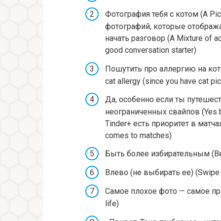
Фотография тебя с котом (A Pic
фотографий, которые отображ
начать разговор (A Mixture of act
good conversation starter)
Пошутить про аллергию на котов
cat allergy (since you have cat pi
Да, особенно если ты путешеству
неограниченных свайпов (Yes be
Tinder+ есть приоритет в матчах
comes to matches)
Быть более избирательным (Be 
Влево (не выбирать ее) (Swipe l
Самое плохое фото — самое прав
life)