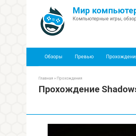
Перейти
Мир компьютер
к
контенту
Компьютерные игры, обзор
Обзоры
Превью
Прохождени
Главная
»
Прохождения
Прохождение Shadows: