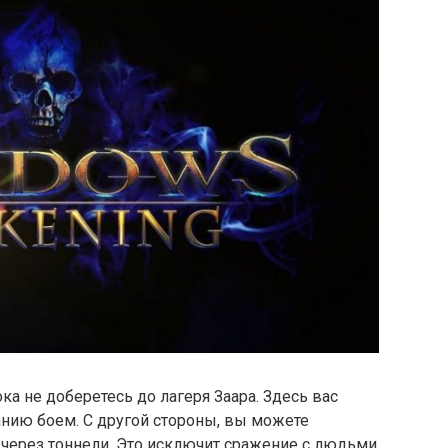
ка не доберетесь до лагеря Заара. Здесь вас
танию боем. С другой стороны, вы можете
ь через тоннели. Это исключит сражение с людьми