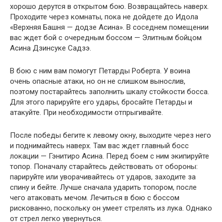
хорошо дерутся в открытом бою. Возвращайтесь наверх.
Проходите через комнаты, пока не дойдете до Идола
«Верхняя Башня — додзе Асина». В соседнем помещении
вас ждет бой с очередным боссом — Элитным бойцом
Асина Дзинсуке Садзэ.
В бою с ним вам помогут Петарды Роберта. У воина
очень опасные атаки, но он не слишком вынослив,
поэтому постарайтесь заполнить шкалу стойкости босса.
Для этого парируйте его удары, бросайте Петарды и
атакуйте. При необходимости отпрыгивайте.
После победы бегите к левому окну, выходите через него
и поднимайтесь наверх. Там вас ждет главный босс
локации — Гэнитиро Асина. Перед боем с ним экипируйте
топор. Поначалу старайтесь действовать от обороны:
парируйте или уворачивайтесь от ударов, заходите за
спину и бейте. Лучше сначала ударить топором, после
чего атаковать мечом. Лечиться в бою с боссом
рискованно, поскольку он умеет стрелять из лука. Однако
от стрел легко увернуться.