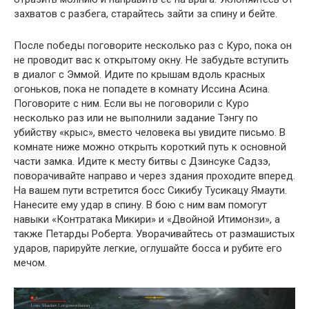
захватов с разбега, старайтесь зайти за спину и бейте.
После победы поговорите несколько раз с Куро, пока он
не проводит вас к открытому окну. Не забудьте вступить
в диалог с Эммой. Идите по крышам вдоль красных
огоньков, пока не попадете в комнату Иссина Асина.
Поговорите с ним. Если вы не поговорили с Куро
несколько раз или не выполнили задание Тэнгу по
убийству «крыс», вместо человека вы увидите письмо. В
комнате ниже можно открыть короткий путь к основной
части замка. Идите к месту битвы с Дзинсуке Садзэ,
поворачивайте направо и через здания проходите вперед.
На вашем пути встретится босс Сикибу Тусикацу Ямаути.
Нанесите ему удар в спину. В бою с ним вам помогут
навыки «Контратака Микири» и «Двойной Итимонзи», а
также Петарды Роберта. Уворачивайтесь от размашистых
ударов, парируйте легкие, оглушайте босса и рубите его
мечом.