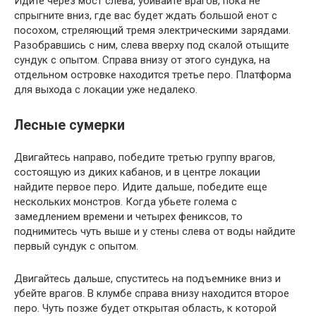
Идите через мост слева, убивайте врагов, пока не
спрыгните вниз, где вас будет ждать большой енот с
посохом, стреляющий тремя электрическими зарядами.
Разобравшись с ним, слева вверху под скалой отыщите
сундук с опытом. Справа внизу от этого сундука, на
отдельном островке находится третье перо. Платформа
для выхода с локации уже недалеко.
Лесные сумерки
Двигайтесь направо, победите третью группу врагов,
состоящую из диких кабанов, и в центре локации
найдите первое перо. Идите дальше, победите еще
нескольких монстров. Когда убьете голема с
замедлением времени и четырех фениксов, то
поднимитесь чуть выше и у стены слева от воды найдите
первый сундук с опытом.
Двигайтесь дальше, спуститесь на подъемнике вниз и
убейте врагов. В клумбе справа внизу находится второе
перо. Чуть позже будет открытая область, к которой