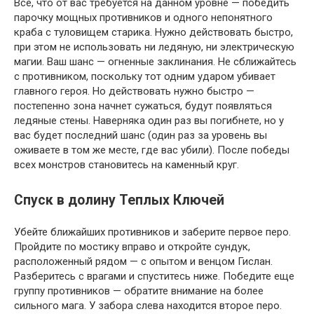
Все, что от вас требуется на данном уровне — победить
парочку мощных противников и одного непонятного
краба с туловищем старика. Нужно действовать быстро,
при этом не использовать ни ледяную, ни электрическую
магии. Ваш шанс — огненные заклинания. Не сближайтесь
с противником, поскольку тот одним ударом убивает
главного героя. Но действовать нужно быстро —
постепенно зона начнет сужаться, будут появляться
ледяные стены. Наверняка один раз вы погибнете, но у
вас будет последний шанс (один раз за уровень вы
оживаете в том же месте, где вас убили). После победы
всех монстров становитесь на каменный круг.
Спуск в долину Теплых Ключей
Убейте ближайших противников и заберите первое перо.
Пройдите по мостику вправо и откройте сундук,
расположенный рядом — с опытом и венцом Гислан.
Разберитесь с врагами и спуститесь ниже. Победите еще
группу противников — обратите внимание на более
сильного мага. У забора слева находится второе перо.