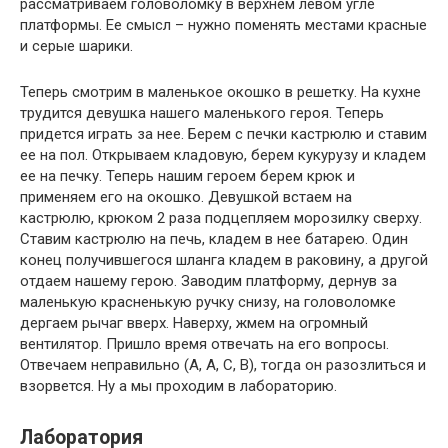
рассматриваем головоломку в верхнем левом угле
платформы. Ее смысл – нужно поменять местами красные
и серые шарики.
Теперь смотрим в маленькое окошко в решетку. На кухне
трудится девушка нашего маленького героя. Теперь
придется играть за нее. Берем с печки кастрюлю и ставим
ее на пол. Открываем кладовую, берем кукурузу и кладем
ее на печку. Теперь нашим героем берем крюк и
применяем его на окошко. Девушкой встаем на
кастрюлю, крюком 2 раза подцепляем морозилку сверху.
Ставим кастрюлю на печь, кладем в нее батарею. Один
конец получившегося шланга кладем в раковину, а другой
отдаем нашему герою. Заводим платформу, дернув за
маленькую красненькую ручку снизу, на головоломке
дергаем рычаг вверх. Наверху, жмем на огромный
вентилятор. Пришло время отвечать на его вопросы.
Отвечаем неправильно (А, А, С, В), тогда он разозлиться и
взорвется. Ну а мы проходим в лабораторию.
Лаборатория