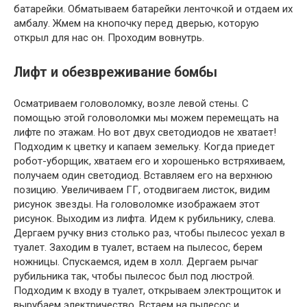
батарейки. Обматываем батарейки ленточкой и отдаем их
амбалу. Жмем на кнопочку перед дверью, которую
открыл для нас он. Проходим вовнутрь.
Лифт и обезвреживание бомбы
Осматриваем головоломку, возле левой стены. С
помощью этой головоломки мы можем перемещать на
лифте по этажам. Но вот двух светодиодов не хватает!
Подходим к цветку и капаем земельку. Когда приедет
робот-уборщик, хватаем его и хорошенько встряхиваем,
получаем один светодиод. Вставляем его на верхнюю
позицию. Увеличиваем ГГ, отодвигаем листок, видим
рисунок звезды. На головоломке изображаем этот
рисунок. Выходим из лифта. Идем к рубильнику, слева.
Дергаем ручку вниз столько раз, чтобы пылесос уехал в
туалет. Заходим в туалет, встаем на пылесос, берем
ножницы. Спускаемся, идем в холл. Дергаем рычаг
рубильника так, чтобы пылесос был под люстрой.
Подходим к входу в туалет, открываем электрощиток и
вырубаем электричество. Встаем на пылесос и