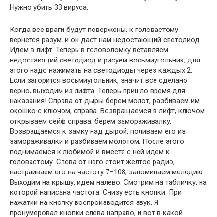
Нужно убить 33 вируса.
Когда все враги будут повержены, к головастому
вернется разум, и он даст нам недостающий светодиод.
Идем в лифт. Теперь в головоломку вставляем
недостающий светодиод и рисуем восьмиугольник, для
этого надо нажимать на светодиоды через каждых 2.
Если загорится восьмиугольник, значит все сделано
верно, выходим из лифта. Теперь пришло время для
наказания! Справа от дыры берем молот, разбиваем им
окошко с ключом, справа. Возвращаемся в лифт, ключом
открываем сейф справа, берем замораживалку.
Возвращаемся к замку над дырой, поливаем его из
замораживалки и разбиваем молотом. После этого
поднимаемся к любимой и вместе с ней идем к
головастому. Слева от него стоит желтое радио,
настраиваем его на частоту 7–108, запоминаем мелодию.
Выходим на крышу, идем налево. Смотрим на табличку, на
которой написана частота. Снизу есть кнопки. При
нажатии на кнопку воспроизводится звук. Я
пронумеровал кнопки слева направо, и вот в какой