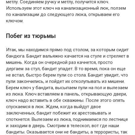
метлу. Соединяем ручку и метлу, получится ключ.
Используем этот ключ на канализационный люк, ползем
по канализации до следующего люка, открываем его
ключом.
Побег из тюрьмы
Итак, мы находимся прямо под столом, за которым сидит
бандюга. Бандит вальяжно качается на стуле и стреляет в
мишень. Когда он очередной раз качнется, просто
дергаем за стул, бандит упадет. В то время, пока он еще
не встал, быстро берем пули со стола. Бандит увидит, что
пули закончились, и пойдет их отколупывать из мишени.
Берем ключ у бандита, высыпаем пули на пол и вылезаем
из люка. Ключ вставляем в панель, открывающую двери,
ключ надо вставить в обе скважины. После этого опять
спускаемся в люк. Ждем, когда выйдут двое
заключенных, бандит побежит их арестовывать и
споткнется. Вылезаем из люка, поднимаемся по лестнице
и заходим в дверь. Смотрим в телескоп, вот где наши
бандиты. Оказывается они не бандиты, а террористы, так