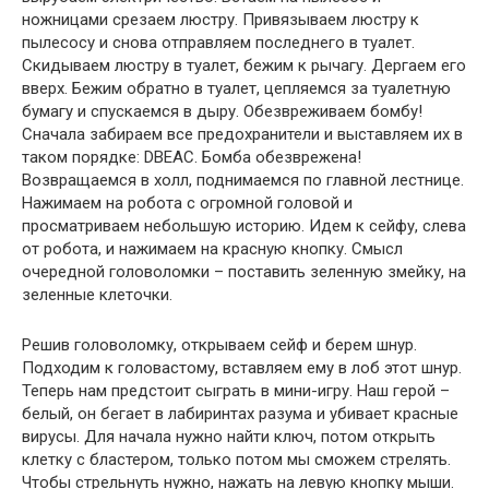
ножницами срезаем люстру. Привязываем люстру к
пылесосу и снова отправляем последнего в туалет.
Скидываем люстру в туалет, бежим к рычагу. Дергаем его
вверх. Бежим обратно в туалет, цепляемся за туалетную
бумагу и спускаемся в дыру. Обезвреживаем бомбу!
Сначала забираем все предохранители и выставляем их в
таком порядке: DBEAC. Бомба обезврежена!
Возвращаемся в холл, поднимаемся по главной лестнице.
Нажимаем на робота с огромной головой и
просматриваем небольшую историю. Идем к сейфу, слева
от робота, и нажимаем на красную кнопку. Смысл
очередной головоломки – поставить зеленную змейку, на
зеленные клеточки.
Решив головоломку, открываем сейф и берем шнур.
Подходим к головастому, вставляем ему в лоб этот шнур.
Теперь нам предстоит сыграть в мини-игру. Наш герой –
белый, он бегает в лабиринтах разума и убивает красные
вирусы. Для начала нужно найти ключ, потом открыть
клетку с бластером, только потом мы сможем стрелять.
Чтобы стрельнуть нужно, нажать на левую кнопку мыши.