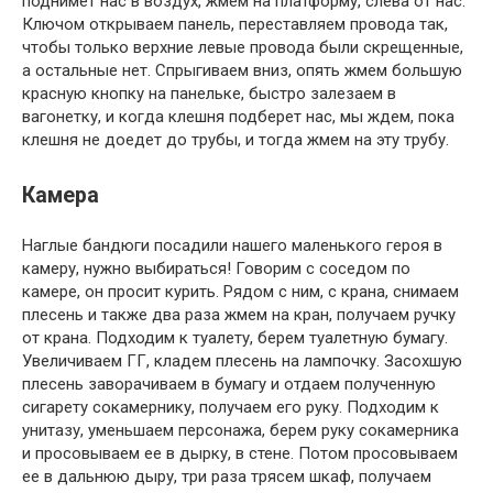
поднимет нас в воздух, жмем на платформу, слева от нас.
Ключом открываем панель, переставляем провода так,
чтобы только верхние левые провода были скрещенные,
а остальные нет. Спрыгиваем вниз, опять жмем большую
красную кнопку на панельке, быстро залезаем в
вагонетку, и когда клешня подберет нас, мы ждем, пока
клешня не доедет до трубы, и тогда жмем на эту трубу.
Камера
Наглые бандюги посадили нашего маленького героя в
камеру, нужно выбираться! Говорим с соседом по
камере, он просит курить. Рядом с ним, с крана, снимаем
плесень и также два раза жмем на кран, получаем ручку
от крана. Подходим к туалету, берем туалетную бумагу.
Увеличиваем ГГ, кладем плесень на лампочку. Засохшую
плесень заворачиваем в бумагу и отдаем полученную
сигарету сокамернику, получаем его руку. Подходим к
унитазу, уменьшаем персонажа, берем руку сокамерника
и просовываем ее в дырку, в стене. Потом просовываем
ее в дальнюю дыру, три раза трясем шкаф, получаем