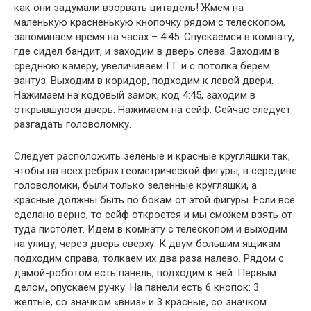
как они задумали взорвать цитадель! Жмем на
маленькую красненькую кнопочку рядом с телескопом,
запоминаем время на часах – 4:45. Спускаемся в комнату,
где сидел бандит, и заходим в дверь слева. Заходим в
среднюю камеру, увеличиваем ГГ и с потолка берем
вантуз. Выходим в коридор, подходим к левой двери.
Нажимаем на кодовый замок, код 4:45, заходим в
открывшуюся дверь. Нажимаем на сейф. Сейчас следует
разгадать головоломку.
Следует расположить зеленые и красные кругляшки так,
чтобы на всех ребрах геометрической фигуры, в середине
головоломки, были только зеленные кругляшки, а
красные должны быть по бокам от этой фигуры. Если все
сделано верно, то сейф откроется и мы сможем взять от
туда пистолет. Идем в комнату с телескопом и выходим
на улицу, через дверь сверху. К двум большим ящикам
подходим справа, толкаем их два раза налево. Рядом с
дамой-роботом есть панель, подходим к ней. Первым
делом, опускаем ручку. На панели есть 6 кнопок: 3
желтые, со значком «вниз» и 3 красные, со значком