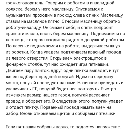
громкоговоритель. Говорим с роботом в инвалидной
коляске, берем у него масленицу. Спускаемся к
музыкантам, проходим в проход слева от них. Масленицу
ставим на масляное пятно. Относим масленицу обратно
роботу-инвалиду. Он смажет себя, и опять попросит
принести масло, вновь берем масленицу. Поднимаемся по
лестнице, которая находится рядом с девушкой-роботом.
По лесенке поднимаемся на робота, выдергиваем шнур
из розетки. Когда упадем, подтягиваем красный провод
из левого отверстия. Открываем электрощиток в
фонарном столбе, тут нас ожидает игра пятнашки.
Двигаем пару плиток, вдруг одни плитка выпадет, и тут
же ее подберет вредный попугай. Идем на середину
моста, попугай последует за нами. Начинаем приседать и
увеличивать ГГ, попугай будет все повторять. Быстро
изменяем размер нашего героя, попугай раскачает
провод и оборвет его. В следствии этого, попугай упадет
и отдаст плитку. Порванный провод наматываем на
забор. Вновь открываем щиток и собираем пятнашки.
Если пятнашки собраны верно, то подастся напряжение.