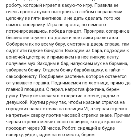
роботу, который играет в какую-то игру. Правила ее
очень просты нужно выстроить в любом направлении
цепочку из пяти винтиков, и не дать сделать того же
самого сопернику. Игра не проста, но немного
потренировавшись, победа придет. Проиграв, соперник в
бешенстве стукнет по доске и все гайки разлетятся.
Собираем их по всему бару, смотрим в дверь справа, там
сидят эти гадкие бандюги. Выходим из бара, подходим к
вонючей цистерне и применяем на нее липкую ленту,
получаем мух. Заходим в бар, напускаем мух на бармена,
забираем бочку. Отдаем бочку барабанщику, а гайки –
саксофонисту. Подбираем растенье, которое останется
от упавшего горшка. Поднимаемся по лестнице, прямо да
главной площади. С перил, напротив фонтана, берем
ручку. Ручку вставляем в отверстие в стене, рядом с
девушкой. Крутим ручку так, чтобы красная стрелка на
городских часах стояла на позиции VI, а черная стрелка
на третьем сверху против часовой стрелки знаке. Причем
черная стрелка меняет свою позицию, когда красная
проходит через XII часов. Робот, сидящий в будке
наверху, уйдет, идем на его место, берем