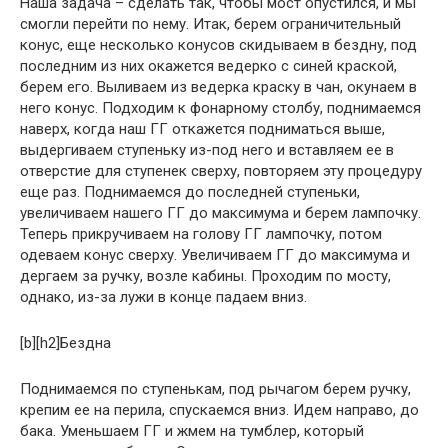
Наша задача – сделать так, чтобы мост опустился, и мы
смогли перейти по нему. Итак, берем ограничительный
конус, еще несколько конусов скидываем в бездну, под
последним из них окажется ведерко с синей краской,
берем его. Выливаем из ведерка краску в чан, окунаем в
него конус. Подходим к фонарному столбу, поднимаемся
наверх, когда наш ГГ откажется подниматься выше,
выдергиваем ступеньку из-под него и вставляем ее в
отверстие для ступенек сверху, повторяем эту процедуру
еще раз. Поднимаемся до последней ступеньки,
увеличиваем нашего ГГ до максимума и берем лампочку.
Теперь прикручиваем на голову ГГ лампочку, потом
одеваем конус сверху. Увеличиваем ГГ до максимума и
дергаем за ручку, возле кабины. Проходим по мосту,
однако, из-за лужи в конце падаем вниз.
[b][h2]Бездна
Поднимаемся по ступенькам, под рычагом берем ручку,
крепим ее на перила, спускаемся вниз. Идем направо, до
бака. Уменьшаем ГГ и жмем на тумблер, который