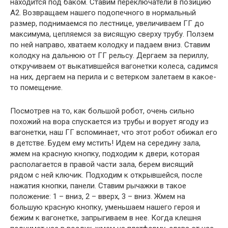
находится под баком. Ставим переключатели в позицию
А2. Возвращаем нашего подопечного в нормальный
размер, поднимаемся по лестнице, увеличиваем ГГ до
максимума, цепляемся за висящую сверху трубу. Ползем
по ней направо, хватаем колодку и падаем вниз. Ставим
колодку на дальнюю от ГГ рельсу. Дергаем за периллу,
откручиваем от выкатившейся вагонетки колеса, садимся
на них, дергаем на перила и с ветерком залетаем в какое-
то помещение.
Посмотрев на то, как большой робот, очень сильно
похожий на вора спускается из трубы и ворует ягоду из
вагонетки, наш ГГ вспоминает, что этот робот обижал его
в детстве. Будем ему мстить! Идем на середину зала,
жмем на красную кнопку, подходим к двери, которая
располагается в правой части зала, берем висящий
рядом с ней ключик. Подходим к открывшейся, после
нажатия кнопки, панели. Ставим рычажки в такое
положение: 1 – вниз, 2 – вверх, 3 – вниз. Жмем на
большую красную кнопку, уменьшаем нашего героя и
бежим к вагонетке, запрыгиваем в нее. Когда клешня