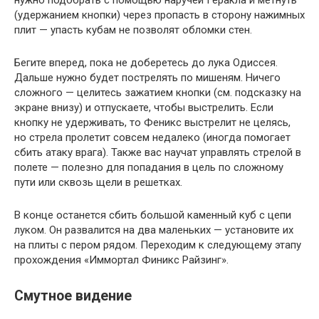
нужно подобрать с помощью наручей Геракла и метнуть
(удержанием кнопки) через пропасть в сторону нажимных
плит — упасть кубам не позволят обломки стен.
Бегите вперед, пока не доберетесь до лука Одиссея.
Дальше нужно будет пострелять по мишеням. Ничего
сложного — целитесь зажатием кнопки (см. подсказку на
экране внизу) и отпускаете, чтобы выстрелить. Если
кнопку не удерживать, то Феникс выстрелит не целясь,
но стрела пролетит совсем недалеко (иногда помогает
сбить атаку врага). Также вас научат управлять стрелой в
полете — полезно для попадания в цель по сложному
пути или сквозь щели в решетках.
В конце останется сбить большой каменный куб с цепи
луком. Он развалится на два маленьких — установите их
на плиты с пером рядом. Переходим к следующему этапу
прохождения «Иммортал Финикс Райзинг».
Смутное видение