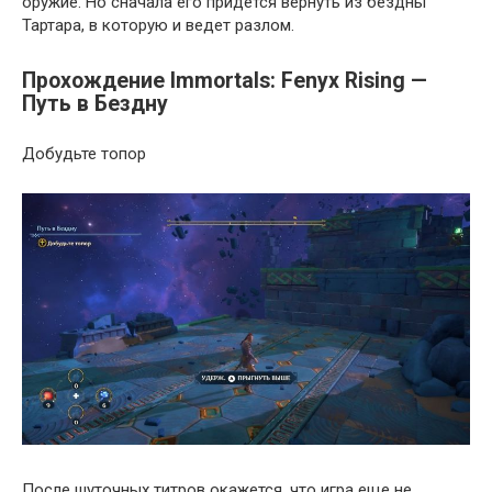
оружие. Но сначала его придется вернуть из бездны
Тартара, в которую и ведет разлом.
Прохождение Immortals: Fenyx Rising —
Путь в Бездну
Добудьте топор
После шуточных титров окажется, что игра еще не