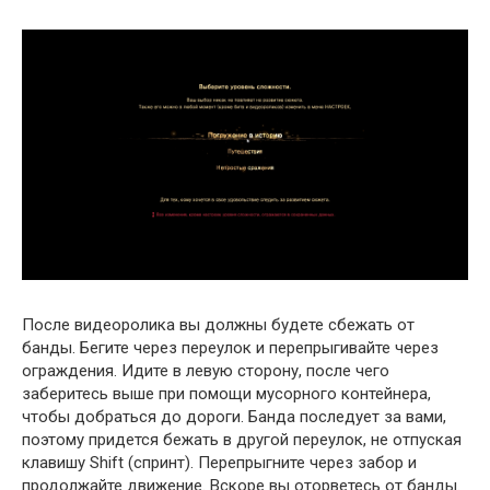
После видеоролика вы должны будете сбежать от
банды. Бегите через переулок и перепрыгивайте через
ограждения. Идите в левую сторону, после чего
заберитесь выше при помощи мусорного контейнера,
чтобы добраться до дороги. Банда последует за вами,
поэтому придется бежать в другой переулок, не отпуская
клавишу Shift (спринт). Перепрыгните через забор и
продолжайте движение. Вскоре вы оторветесь от банды.