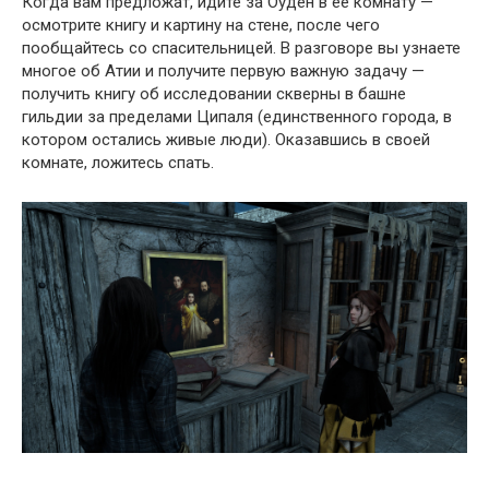
Когда вам предложат, идите за Оуден в ее комнату —
осмотрите книгу и картину на стене, после чего
пообщайтесь со спасительницей. В разговоре вы узнаете
многое об Атии и получите первую важную задачу —
получить книгу об исследовании скверны в башне
гильдии за пределами Ципаля (единственного города, в
котором остались живые люди). Оказавшись в своей
комнате, ложитесь спать.