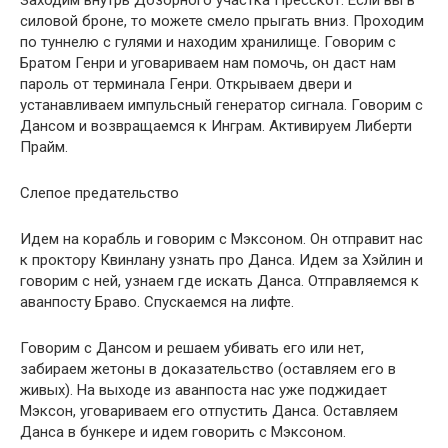
Заходим внутрь Дозорного участка Пресскот. Если вы в
силовой броне, то можете смело прыгать вниз. Проходим
по туннелю с гулями и находим хранилище. Говорим с
Братом Генри и уговариваем нам помочь, он даст нам
пароль от терминала Генри. Открываем двери и
устанавливаем импульсный генератор сигнала. Говорим с
Дансом и возвращаемся к Инграм. Активируем Либерти
Прайм.
Слепое предательство
Идем на корабль и говорим с Мэксоном. Он отправит нас
к проктору Квинлану узнать про Данса. Идем за Хэйлин и
говорим с ней, узнаем где искать Данса. Отправляемся к
аванпосту Браво. Спускаемся на лифте.
Говорим с Дансом и решаем убивать его или нет,
забираем жетоны в доказательство (оставляем его в
живых). На выходе из аванпоста нас уже поджидает
Мэксон, уговариваем его отпустить Данса. Оставляем
Данса в бункере и идем говорить с Мэксоном.