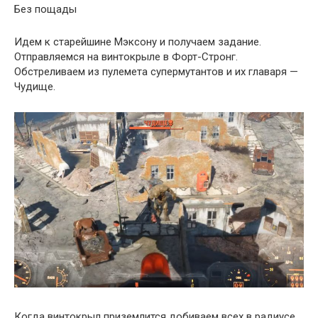
Без пощады
Идем к старейшине Мэксону и получаем задание.
Отправляемся на винтокрыле в Форт-Стронг.
Обстреливаем из пулемета супермутантов и их главаря —
Чудище.
Когда винтокрыл приземлится добиваем всех в радиусе