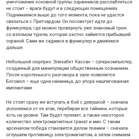
уничтожения основной группы охранников расслабляться
не стоит – враги будут и в следующих помещениях.
Поднимаемся выше до того момента, пока не удастся
связаться с Притчардом. Он посоветует идти до
фуникулера, где можно провернуть уже знакомый трюк
со взломом турели, которая охотно займется прибывшей
охраной. Сами же садимся в фуникулер и движемся
дальше.
Небольшой сюрприз: Элизабет Кассан – суперкомпьютер,
созданный для манипуляции общественным сознанием.
После коротенького разговора в зале появляется
Богомол – еще одна наемница, до упора нашпигованная
имплантами.
Не стоит сразу же вступать в бой с девушкой – сначала
уклоняемся от ее атак, перебирая все тайники, которые
есть на уровне. Там будет пулемет, а также некоторое
количество электромагнитных гранат и мин. С таким
арсеналом победа становится делом техники – сначала
оглушаем противницу электромагнитом, а затем снимаем