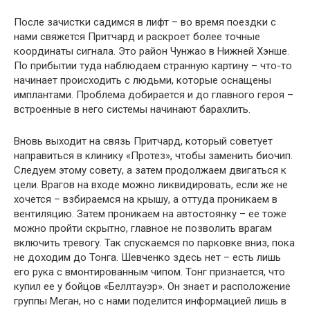
После зачистки садимся в лифт – во время поездки с
нами свяжется Притчард и раскроет более точные
координаты сигнала. Это район Чунжао в Нижней Хэнше.
По прибытии туда наблюдаем странную картину – что-то
начинает происходить с людьми, которые оснащены
имплантами. Проблема добирается и до главного героя –
встроенные в него системы начинают барахлить.
Вновь выходит на связь Притчард, который советует
направиться в клинику «Протез», чтобы заменить биочип.
Следуем этому совету, а затем продолжаем двигаться к
цели. Врагов на входе можно ликвидировать, если же не
хочется – взбираемся на крышу, а оттуда проникаем в
вентиляцию. Затем проникаем на автостоянку – ее тоже
можно пройти скрытно, главное не позволить врагам
включить тревогу. Так спускаемся по парковке вниз, пока
не доходим до Тонга. Шевченко здесь нет – есть лишь
его рука с вмонтированным чипом. Тонг признается, что
купил ее у бойцов «Беллтауэр». Он знает и расположение
группы Меган, но с нами поделится информацией лишь в