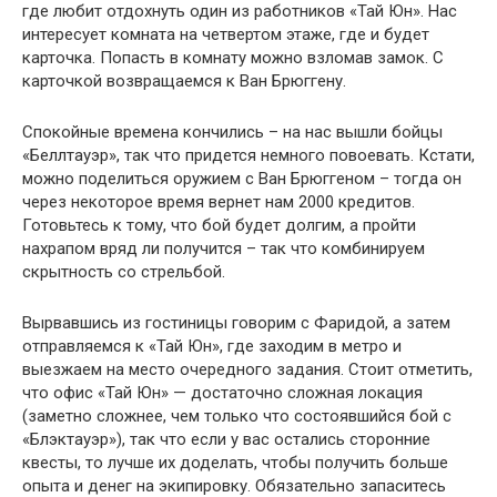
где любит отдохнуть один из работников «Тай Юн». Нас
интересует комната на четвертом этаже, где и будет
карточка. Попасть в комнату можно взломав замок. С
карточкой возвращаемся к Ван Брюггену.
Спокойные времена кончились – на нас вышли бойцы
«Беллтауэр», так что придется немного повоевать. Кстати,
можно поделиться оружием с Ван Брюггеном – тогда он
через некоторое время вернет нам 2000 кредитов.
Готовьтесь к тому, что бой будет долгим, а пройти
нахрапом вряд ли получится – так что комбинируем
скрытность со стрельбой.
Вырвавшись из гостиницы говорим с Фаридой, а затем
отправляемся к «Тай Юн», где заходим в метро и
выезжаем на место очередного задания. Стоит отметить,
что офис «Тай Юн» — достаточно сложная локация
(заметно сложнее, чем только что состоявшийся бой с
«Блэктауэр»), так что если у вас остались сторонние
квесты, то лучше их доделать, чтобы получить больше
опыта и денег на экипировку. Обязательно запаситесь