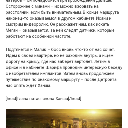
лазеров – он понадобится при прохождении дальше.
Осторожнее с минами – их можно взорвать на
расстоянии, если быть внимательным. В конце маршрута
наконец-то оказываемся в другом кабинете Исайи и
смотрим видеоролик. Он расскажет нам, как искать
Меган – оказывается, за ней следят датчики, которые
работают на особенной частоте.
Подтянется и Малик – босс вновь что-то от нас хочет.
Идем к своей квартире, но не заходим внутрь, а ищем
дорогу на крышу, где нас заберет вертолет. Летим в
офисе и в кабинете Шарифа проводим интересную беседу
с изобретателем имплантов. Затем вновь продолжаем
путешествие по знакомому маршруту – после Детройта
нас опять ждет Хэнша.
[head]Глава пятая: снова Хэнша[/head]