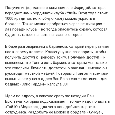
Получив информацию связываемся с Фаридой, которая
передает нам координаты клуба «Улей». Вход туда стоит
1000 кредитов, но клубную карту можно украсть в
борделе. Также можно пробраться через вентиляцию –
лаз позади клуба – но тогда опасайтесь охрану, которая
будет пытаться напасть на главного героя.
В баре разговариваем с барменом, который переправляет
нас к своему коллеге. Коллегу нужно заговорить, чтобы
получить доступ к Трейсеру Тонгу. Получаем доступ – и
выясняем, что Тонг и есть бармен, с которым мы только
что говорили. Личность достаточно важная – именно он
руководит местной мафией. Говорим с Тонгом и все-таки
выпытываем у него адрес Ван Брюггена – гостиница для
бедных «Элис Гарден», капсула 301.
Идем по адресу, в капсуле сразу же находим Ван
Брюггена, который подсказывает, что нам надо попасть в
«Тай Юн Медикал», для чего понадобится карточка
сотрудника. Раздобыть ее можно в борделе «Хунхуа»,