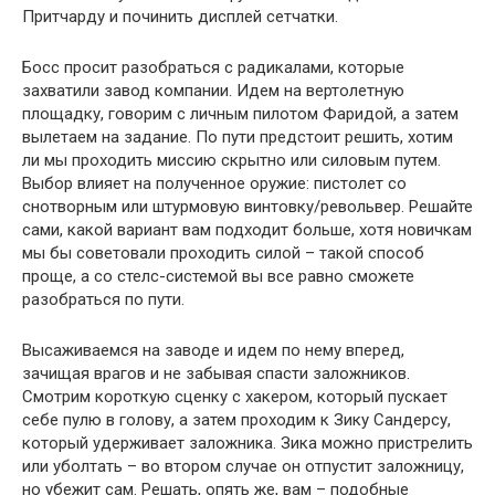
Притчарду и починить дисплей сетчатки.
Босс просит разобраться с радикалами, которые
захватили завод компании. Идем на вертолетную
площадку, говорим с личным пилотом Фаридой, а затем
вылетаем на задание. По пути предстоит решить, хотим
ли мы проходить миссию скрытно или силовым путем.
Выбор влияет на полученное оружие: пистолет со
снотворным или штурмовую винтовку/револьвер. Решайте
сами, какой вариант вам подходит больше, хотя новичкам
мы бы советовали проходить силой – такой способ
проще, а со стелс-системой вы все равно сможете
разобраться по пути.
Высаживаемся на заводе и идем по нему вперед,
зачищая врагов и не забывая спасти заложников.
Смотрим короткую сценку с хакером, который пускает
себе пулю в голову, а затем проходим к Зику Сандерсу,
который удерживает заложника. Зика можно пристрелить
или уболтать – во втором случае он отпустит заложницу,
но убежит сам. Решать, опять же, вам – подобные