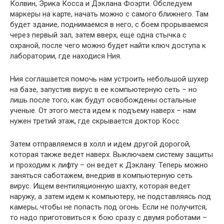
Колвин, Эрика Косса и Дэклана Фоэрти. Обследуем
маркеры на карте, начать можно с самого ближнего. Там
будет здание, поднимаемся в него, с боем прорываемся
через первый зал, затем вверх, еще одна стычка с
охраной, после чего можно будет найти ключ доступа к
лаборатории, где находися Ния.
Ния соглашается помочь нам устроить небольшой шухер
на базе, запустив вирус в ее компьютерную сеть – но
лишь после того, как будут освобождены остальные
ученые. От этого места идем к подъему наверх – нам
нужен третий этаж, где скрывается доктор Косс.
Затем отправляемся в холл и идем другой дорогой,
которая также ведет наверх. Выключаем систему защиты
и проходим к лифту – он ведет к Дэклану. Теперь можно
заняться саботажем, внедрив в компьютерную сеть
вирус. Ищем вентиляционную шахту, которая ведет
наружу, а затем идем к компьютеру, не подставляясь под
камеры, чтобы не попасть под огонь. Если не получится,
то надо приготовиться к бою сразу с двумя роботами –