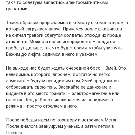
так что советуем запастись электромагнитными
гранатами.
Таким образом прорываемся в комнату с компьютером, в
который загружаем вирус. Прячемся возле шкафчиков –
на сигнал тревоги сбегутся солдаты, отсюда их проще
атаковать. Можно и вовсе игнорировать – солдаты
пробегут дальше, так что будет время, чтобы улизнуть.
Бежим до лифта, садимся в него и уезжаем.
На выходе нас будет ждать очередной босс – Змей. Это
невидимка, которого, впрочем, достаточно легко
заметить – будучи невидимым сам, Змей продолжает
отбрасывать свою тень. Засекайте ее движение и
кидайте в это место гранаты – электромагнитные или
газовые. Когда босс вываливается из невидимого
режима – просто стреляем в него.
После победы идем по коридору и встречаем Меган.
После диалога эвакуируем ученых, а затем летим в
Панхею.