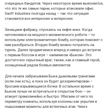
очередных бандитов. Через некоторое время выясняется,
что это те же самые парни, которые атаковали офис
Sariff Industries полгода назад – так что ситуация
становится все интереснее и интереснее.
Зачищаем фабрику, спускаясь на лифте вниз. Когда
натолкнемся на мощного механического робота – то
используем электромагнитную бомбу, которая поможет с
ним разобраться. Вторую бомбу можно потратить на
турель. Далее продвигаемся вперед и наверх до встречи
с первым боссом в игре – наемником «Быком». Это
достаточно серьезный враг, также, как и главный герой,
оснащенный рядом боевых имплантов.
Для начала забрасываем Быка дымовыми гранатами
(если они есть), а пока он будет дезориентирован –
бросаем взрывающиеся бочки. В остальное время с
Быком лучше не встречаться в открытом бою – он
атакует прямолинейно и быстро. Убегаем от него по
периметру комнаты, используя колонны как укрытия и
подыскивая моменты для встречных атак. Через