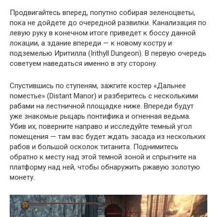
Продвигайтесь вперед, попутно собирая зеленоцветы,
пока не дойдете до очередной развилки. Канализация по
левую руку в конечном итоге приведет к боссу данной
локации, а здание впереди — к новому костру и
подземелью Иритилла (Irithyll Dungeon). В первую очередь
советуем наведаться именно в эту сторону.
Спустившись по ступеням, зажгите костер «Дальнее
поместье» (Distant Manor) и разберитесь с несколькими
рабами на лестничной площадке ниже. Впереди будут
уже знакомые рыцарь понтифика и огненная ведьма.
Убив их, поверните направо и исследуйте темный угол
помещения — там вас будет ждать засада из нескольких
рабов и большой осколок титанита. Поднимитесь
обратно к месту над этой темной зоной и спрыгните на
платформу над ней, чтобы обнаружить ржавую золотую
монету.