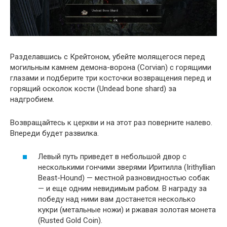
Разделавшись с Крейтоном, убейте молящегося перед
могильным камнем демона-ворона (Corvian) с горящими
глазами и подберите три косточки возвращения перед и
горящий осколок кости (Undead bone shard) за
надгробием.
Возвращайтесь к церкви и на этот раз поверните налево.
Впереди будет развилка.
Левый путь приведет в небольшой двор с
несколькими гончими зверями Иритилла (Irithyllian
Beast-Hound) — местной разновидностью собак
— и еще одним невидимым рабом. В награду за
победу над ними вам достанется несколько
кукри (метальные ножи) и ржавая золотая монета
(Rusted Gold Coin).