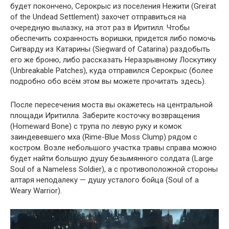
будет покончено, Серокрыс из поселения Нежити (Greirat
of the Undead Settlement) захочет отправиться на
очередную вылазку, на этот раз в Иритилл. Чтобы
обеспечить сохранность воришки, придется либо помочь
Сигварду из Катарины (Siegward of Catarina) раздобыть
его же броню, либо рассказать Неразрывному Лоскутику
(Unbreakable Patches), куда отправился Серокрыс (более
подробно обо всём этом вы можете прочитать здесь).
После пересечения моста вы окажетесь на центральной
площади Иритилла. Заберите косточку возвращения
(Homeward Bone) с трупа по левую руку и комок
заиндевевшего мха (Rime-Blue Moss Clump) рядом с
костром. Возле небольшого участка травы справа можно
будет найти большую душу безымянного солдата (Large
Soul of a Nameless Soldier), а с противоположной стороны
алтаря неподалеку — душу усталого бойца (Soul of a
Weary Warrior).