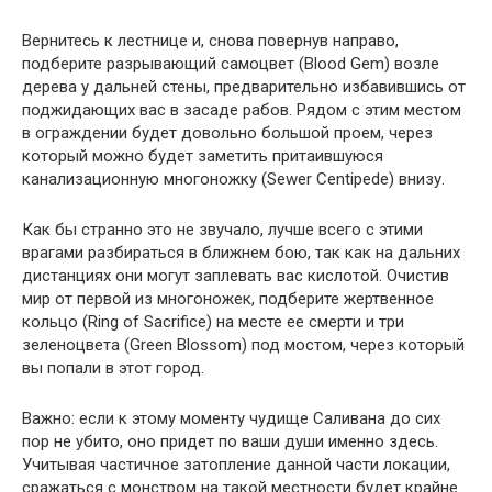
Вернитесь к лестнице и, снова повернув направо,
подберите разрывающий самоцвет (Blood Gem) возле
дерева у дальней стены, предварительно избавившись от
поджидающих вас в засаде рабов. Рядом с этим местом
в ограждении будет довольно большой проем, через
который можно будет заметить притаившуюся
канализационную многоножку (Sewer Centipede) внизу.
Как бы странно это не звучало, лучше всего с этими
врагами разбираться в ближнем бою, так как на дальних
дистанциях они могут заплевать вас кислотой. Очистив
мир от первой из многоножек, подберите жертвенное
кольцо (Ring of Sacrifice) на месте ее смерти и три
зеленоцвета (Green Blossom) под мостом, через который
вы попали в этот город.
Важно: если к этому моменту чудище Саливана до сих
пор не убито, оно придет по ваши души именно здесь.
Учитывая частичное затопление данной части локации,
сражаться с монстром на такой местности будет крайне