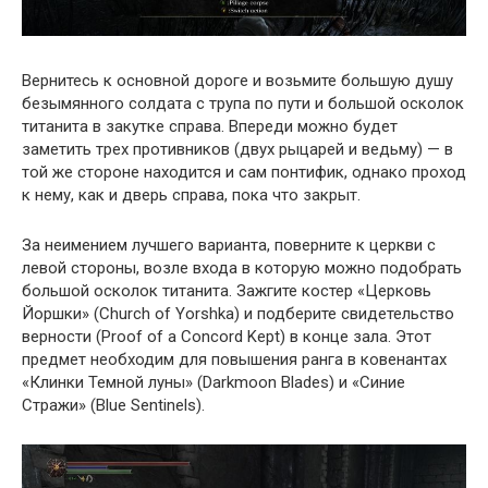
Вернитесь к основной дороге и возьмите большую душу
безымянного солдата с трупа по пути и большой осколок
титанита в закутке справа. Впереди можно будет
заметить трех противников (двух рыцарей и ведьму) — в
той же стороне находится и сам понтифик, однако проход
к нему, как и дверь справа, пока что закрыт.
За неимением лучшего варианта, поверните к церкви с
левой стороны, возле входа в которую можно подобрать
большой осколок титанита. Зажгите костер «Церковь
Йоршки» (Church of Yorshka) и подберите свидетельство
верности (Proof of a Concord Kept) в конце зала. Этот
предмет необходим для повышения ранга в ковенантах
«Клинки Темной луны» (Darkmoon Blades) и «Синие
Стражи» (Blue Sentinels).