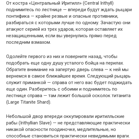
От костра «Центральный Иритилл» (Central Irithyll)
поднимитесь по лестнице — впереди будут ждать рыцари
понтифика — крайне резвые и опасные противники,
разбираться с которыми лучше по одному. Зачастую они
атакуют серией из трех ударов, которая оставляет их
незащищенными, если вы увернулись прямо перед
последним взмахом.
Одолейте первого из них и поверните назад, чтобы
подобрать еще одну душу усталого бойца на перилах.
Обратите внимание на запертую дверь слева — к ней мы
вернемся в самое ближайшее время. Следующий рыцарь
служит приманкой — справа от него вас будет поджидать
еще один. Разберитесь с обоими и поднимитесь по
лестнице справа — там лежит большой осколок титанита
(Large Titanite Shard).
Небольшой двор впереди оккупировали иритилльские
рабы (Irithyllian Slave) — не представляющие практически
никакой опасности поодиночке, медлительные, но
способные становиться практически невидимыми враги.