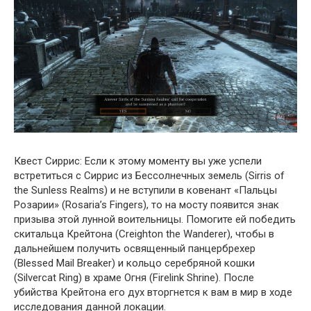
Квест Сиррис: Если к этому моменту вы уже успели
встретиться с Сиррис из Бессолнечных земель (Sirris of
the Sunless Realms) и не вступили в ковенант «Пальцы
Розарии» (Rosaria’s Fingers), то на мосту появится знак
призыва этой лунной воительницы. Помогите ей победить
скитальца Крейтона (Creighton the Wanderer), чтобы в
дальнейшем получить освященный панцербрехер
(Blessed Mail Breaker) и кольцо серебряной кошки
(Silvercat Ring) в храме Огня (Firelink Shrine). После
убийства Крейтона его дух вторгнется к вам в мир в ходе
исследования данной локации.