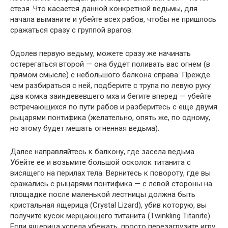
стезя. Что касается данной конкретной ведьмы, для
начала выманите и убейте всех рабов, чтобы не пришлось
сражаться сразу с группой врагов.
Одолев первую ведьму, можете сразу же начинать
остерегаться второй — она будет поливать вас огнем (в
прямом смысле) с небольшого балкона справа. Прежде
чем разбираться с ней, подберите с трупа по левую руку
два комка заиндевевшего мха и бегите вперед — убейте
встречающихся по пути рабов и разберитесь с еще двумя
рыцарями понтифика (желательно, опять же, по одному,
но этому будет мешать огненная ведьма).
Далее направляйтесь к балкону, где засела ведьма.
Убейте ее и возьмите большой осколок титанита с
висящего на перилах тела. Вернитесь к повороту, где вы
сражались с рыцарями понтифика — с левой стороны на
площадке после маленькой лестницы должна быть
кристальная ящерица (Crystal Lizard), убив которую, вы
получите кусок мерцающего титанита (Twinkling Titanite).
Если ящерица успела убежать, просто перезагрузите игру.