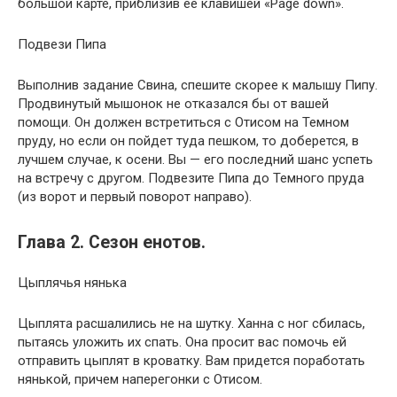
большой карте, приблизив ее клавишей «Page down».
Подвези Пипа
Выполнив задание Свина, спешите скорее к малышу Пипу.
Продвинутый мышонок не отказался бы от вашей
помощи. Он должен встретиться с Отисом на Темном
пруду, но если он пойдет туда пешком, то доберется, в
лучшем случае, к осени. Вы — его последний шанс успеть
на встречу с другом. Подвезите Пипа до Темного пруда
(из ворот и первый поворот направо).
Глава 2. Сезон енотов.
Цыплячья нянька
Цыплята расшалились не на шутку. Ханна с ног сбилась,
пытаясь уложить их спать. Она просит вас помочь ей
отправить цыплят в кроватку. Вам придется поработать
нянькой, причем наперегонки с Отисом.