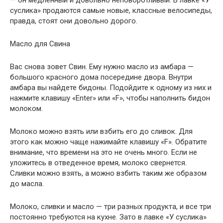
— он медленный и довольно неповоротливый. В лавке «У
суслика» продаются самые новые, классные велосипеды,
правда, стоят они довольно дорого.
Масло для Свина
Вас снова зовет Свин. Ему нужно масло из амбара —
большого красного дома посередине двора. Внутри
амбара вы найдете бидоны. Подойдите к одному из них и
нажмите клавишу «Enter» или «F», чтобы наполнить бидон
молоком.
Молоко можно взять или взбить его до сливок. Для
этого как можно чаще нажимайте клавишу «F». Обратите
внимание, что времени на это не очень много. Если не
уложитесь в отведенное время, молоко свернется.
Сливки можно взять, а можно взбить таким же образом
до масла.
Молоко, сливки и масло — три разных продукта, и все три
постоянно требуются на кухне. Зато в лавке «У суслика»