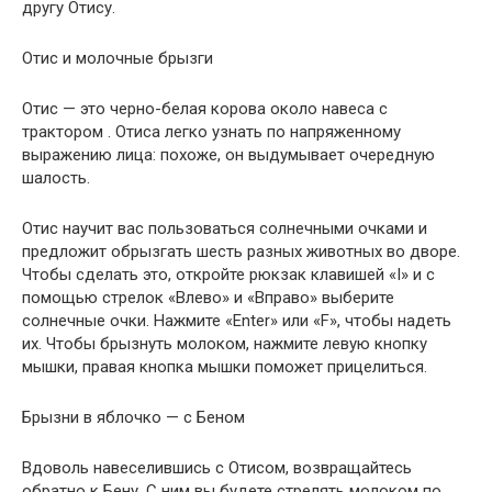
другу Отису.
Отис и молочные брызги
Отис — это черно-белая корова около навеса с
трактором . Отиса легко узнать по напряженному
выражению лица: похоже, он выдумывает очередную
шалость.
Отис научит вас пользоваться солнечными очками и
предложит обрызгать шесть разных животных во дворе.
Чтобы сделать это, откройте рюкзак клавишей «I» и с
помощью стрелок «Влево» и «Вправо» выберите
солнечные очки. Нажмите «Enter» или «F», чтобы надеть
их. Чтобы брызнуть молоком, нажмите левую кнопку
мышки, правая кнопка мышки поможет прицелиться.
Брызни в яблочко — с Беном
Вдоволь навеселившись с Отисом, возвращайтесь
обратно к Бену. С ним вы будете стрелять молоком по