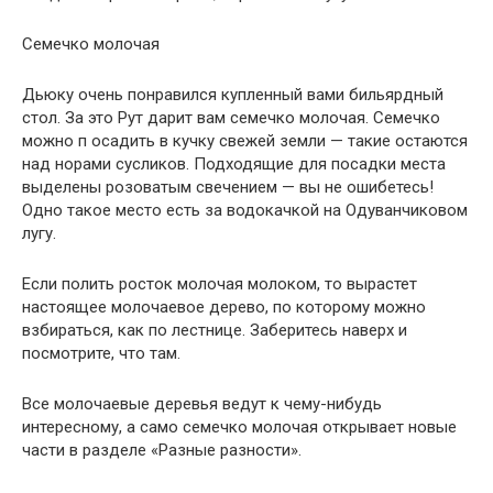
Семечко молочая
Дьюку очень понравился купленный вами бильярдный
стол. За это Рут дарит вам семечко молочая. Семечко
можно п осадить в кучку свежей земли — такие остаются
над норами сусликов. Подходящие для посадки места
выделены розоватым свечением — вы не ошибетесь!
Одно такое место есть за водокачкой на Одуванчиковом
лугу.
Если полить росток молочая молоком, то вырастет
настоящее молочаевое дерево, по которому можно
взбираться, как по лестнице. Заберитесь наверх и
посмотрите, что там.
Все молочаевые деревья ведут к чему-нибудь
интересному, а само семечко молочая открывает новые
части в разделе «Разные разности».