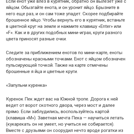
Если енот уже влез в курятник, обратно он вылезет уже с
яйцом. Обызгайте енота, и он уронит яйцо. Брызните в
него еще раз, и он сам тоже упадет. Скорее подбирайте
брошенное яйцо. Чтобы вернуть его в курятник, встаньте
в цветной круг на земле и нажмите клавишу «Enter» или
«F». Как и в других подобных мини-играх, круги разного
цвета приносят разные очки.
Следите за приближением енотов по мини-карте, еноты
обозначены красными точками. Енот с яйцом обозначен
пульсирующей точкой. Также на карте отмечены
брошенные я йца и цветные круги.
«Запульни куренка»
Куренок Пек ждет вас на Южной тропе. Дорога к ней
ведет от ворот скотного двора, через мост и далее
прямо. Если заблудились, воспользуйтесь картой
(клавиша «М»). Заветная мечта Пека — научиться летать
(кукарекать он не умеет, но учиться не собирается).
Вместе с друзьями он соорудил нечто вроде рогатки из