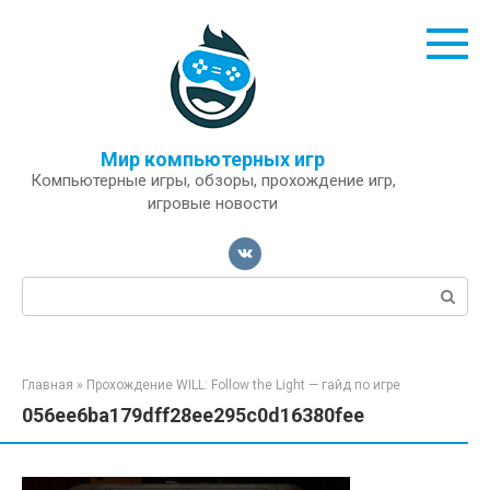
Перейти
к
контенту
Мир компьютерных игр
Компьютерные игры, обзоры, прохождение игр,
игровые новости
Поиск:
Главная
»
Прохождение WILL: Follow the Light — гайд по игре
056ee6ba179dff28ee295c0d16380fee