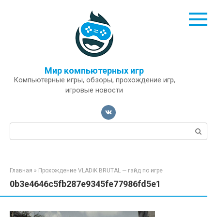
Перейти
к
контенту
Мир компьютерных игр
Компьютерные игры, обзоры, прохождение игр,
игровые новости
Поиск:
Главная
»
Прохождение VLADiK BRUTAL — гайд по игре
0b3e4646c5fb287e9345fe77986fd5e1