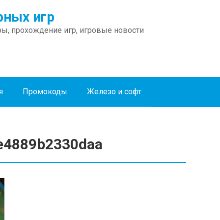
ных игр
ы, прохождение игр, игровые новости
я
Промокоды
Железо и софт
e4889b2330daa