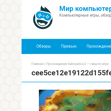
Перейти
Мир компьютер
к
контенту
Компьютерные игры, обзор
Обзоры
Превью
Прохождени
Главная
»
Прохождение Subnautica 2 — гайд по игре
cee5ce12e19122d155f