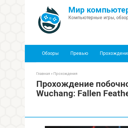
Перейти
Мир компьютер
к
контенту
Компьютерные игры, обзор
Обзоры
Превью
Прохождени
Главная
»
Прохождения
Прохождение побочно
Wuchang: Fallen Feath