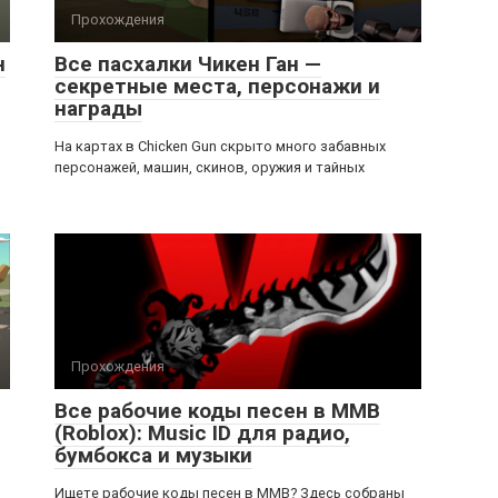
Прохождения
н
Все пасхалки Чикен Ган —
секретные места, персонажи и
награды
На картах в Chicken Gun скрыто много забавных
персонажей, машин, скинов, оружия и тайных
Прохождения
Все рабочие коды песен в ММВ
(Roblox): Music ID для радио,
бумбокса и музыки
Ищете рабочие коды песен в ММВ? Здесь собраны