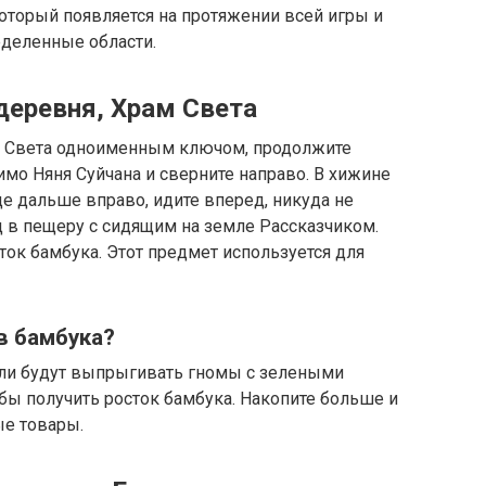
оторый появляется на протяжении всей игры и
деленные области.
деревня, Храм Света
ма Света одноименным ключом, продолжите
имо Няня Суйчана и сверните направо. В хижине
ще дальше вправо, идите вперед, никуда не
д в пещеру с сидящим на земле Рассказчиком.
ток бамбука. Этот предмет используется для
в бамбука?
мли будут выпрыгивать гномы с зелеными
обы получить росток бамбука. Накопите больше и
ые товары.