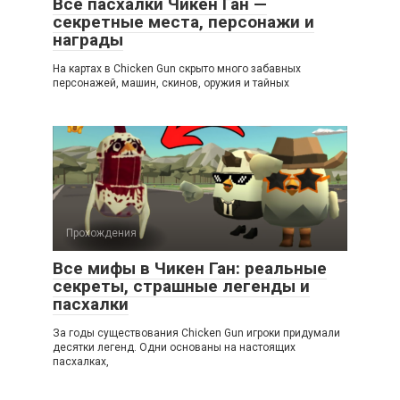
Все пасхалки Чикен Ган —
секретные места, персонажи и
награды
На картах в Chicken Gun скрыто много забавных
персонажей, машин, скинов, оружия и тайных
Прохождения
Все мифы в Чикен Ган: реальные
секреты, страшные легенды и
пасхалки
За годы существования Chicken Gun игроки придумали
десятки легенд. Одни основаны на настоящих
пасхалках,