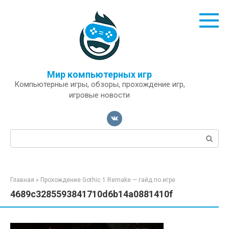
Перейти
к
контенту
Мир компьютерных игр
Компьютерные игры, обзоры, прохождение игр,
игровые новости
Поиск:
Главная
»
Прохождение Gothic 1 Remake — гайд по игре
4689c3285593841710d6b14a0881410f