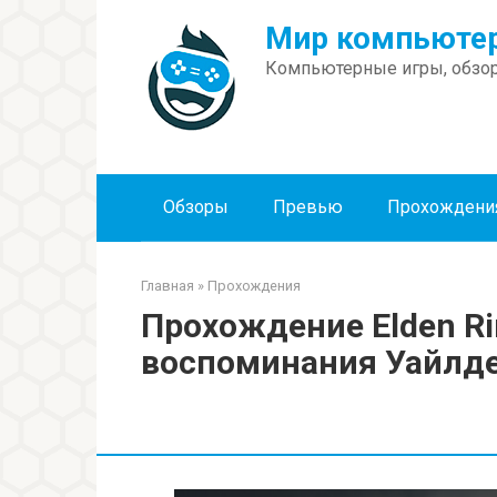
Перейти
Мир компьютер
к
контенту
Компьютерные игры, обзор
Обзоры
Превью
Прохождени
Главная
»
Прохождения
Прохождение Elden Ri
воспоминания Уайлд