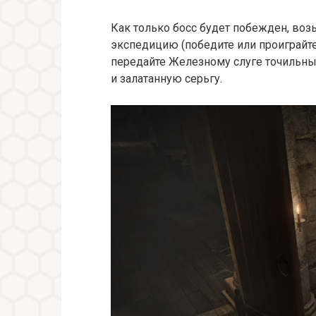
Как только босс будет побежден, во
экспедицию (победите или проиграйте
передайте Железному слуге точильный
и залатанную серьгу.