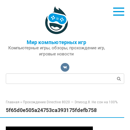
Перейти
к
контенту
Мир компьютерных игр
Компьютерные игры, обзоры, прохождение игр,
игровые новости
Поиск:
Главная
»
Прохождение Directive 8020 — Эпизод 8. Не сон на 100%
5f65d0e505a24753ca393175fdefb758