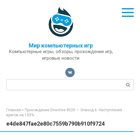
Перейти
к
контенту
Мир компьютерных игр
Компьютерные игры, обзоры, прохождение игр,
игровые новости
Поиск:
Главная
»
Прохождение Directive 8020 — Эпизод 6. Наступление
врагов на 100%
e4de847fae2e80c7559b790b910f9724