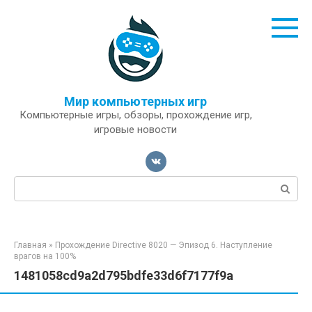
Перейти
к
контенту
Мир компьютерных игр
Компьютерные игры, обзоры, прохождение игр,
игровые новости
Поиск:
Главная
»
Прохождение Directive 8020 — Эпизод 6. Наступление
врагов на 100%
1481058cd9a2d795bdfe33d6f7177f9a