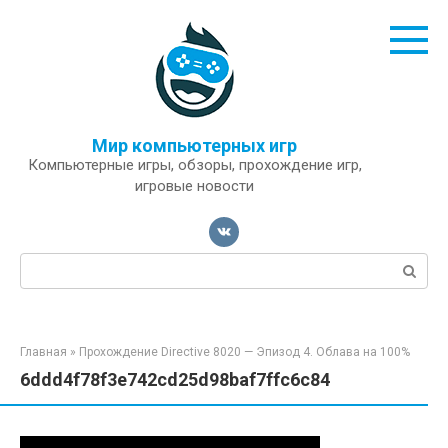
Перейти
к
контенту
Мир компьютерных игр
Компьютерные игры, обзоры, прохождение игр,
игровые новости
Поиск:
Главная
»
Прохождение Directive 8020 — Эпизод 4. Облава на 100%
6ddd4f78f3e742cd25d98baf7ffc6c84