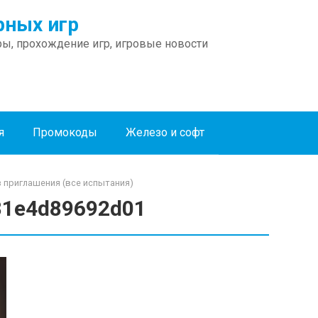
ных игр
ы, прохождение игр, игровые новости
я
Промокоды
Железо и софт
ез приглашения (все испытания)
81e4d89692d01