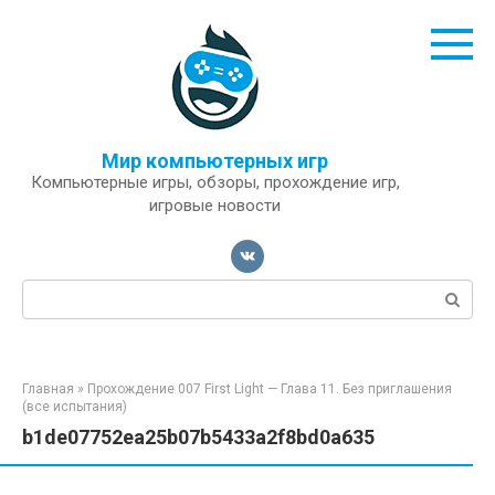
Перейти
к
контенту
Мир компьютерных игр
Компьютерные игры, обзоры, прохождение игр,
игровые новости
Поиск:
Главная
»
Прохождение 007 First Light — Глава 11. Без приглашения
(все испытания)
b1de07752ea25b07b5433a2f8bd0a635