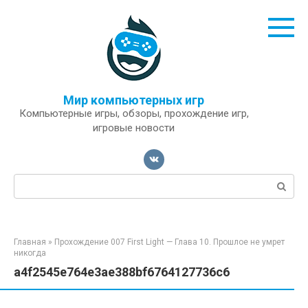
Перейти
к
контенту
Мир компьютерных игр
Компьютерные игры, обзоры, прохождение игр,
игровые новости
Поиск:
Главная
»
Прохождение 007 First Light — Глава 10. Прошлое не умрет
никогда
a4f2545e764e3ae388bf6764127736c6