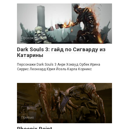
Прохождения
Dark Souls 3: гайд по Сигварду из
Катарины
Персонажи Dark Souls 3 Анри Хоквуд Орбек Ирина
Сиррис Леонхард Юрия Йоэль Карла Корникс
Превью
Phoenix Point