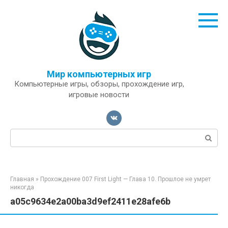
Перейти
к
контенту
Мир компьютерных игр
Компьютерные игры, обзоры, прохождение игр,
игровые новости
Поиск:
Главная
»
Прохождение 007 First Light — Глава 10. Прошлое не умрет
никогда
a05c9634e2a00ba3d9ef2411e28afe6b