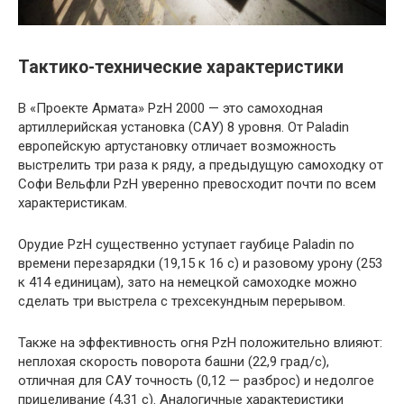
Тактико-технические характеристики
В «Проекте Армата» PzH 2000 — это самоходная
артиллерийская установка (САУ) 8 уровня. От Paladin
европейскую артустановку отличает возможность
выстрелить три раза к ряду, а предыдущую самоходку от
Софи Вельфли PzH уверенно превосходит почти по всем
характеристикам.
Орудие PzH существенно уступает гаубице Paladin по
времени перезарядки (19,15 к 16 с) и разовому урону (253
к 414 единицам), зато на немецкой самоходке можно
сделать три выстрела с трехсекундным перерывом.
Также на эффективность огня PzH положительно влияют:
неплохая скорость поворота башни (22,9 град/с),
отличная для САУ точность (0,12 — разброс) и недолгое
прицеливание (4,31 с). Аналогичные характеристики