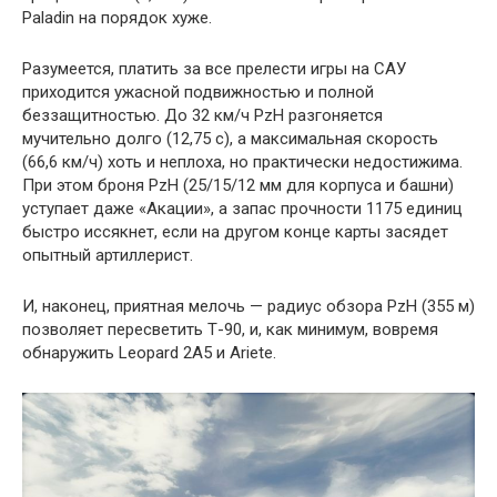
Paladin на порядок хуже.
Разумеется, платить за все прелести игры на САУ
приходится ужасной подвижностью и полной
беззащитностью. До 32 км/ч PzH разгоняется
мучительно долго (12,75 с), а максимальная скорость
(66,6 км/ч) хоть и неплоха, но практически недостижима.
При этом броня PzH (25/15/12 мм для корпуса и башни)
уступает даже «Акации», а запас прочности 1175 единиц
быстро иссякнет, если на другом конце карты засядет
опытный артиллерист.
И, наконец, приятная мелочь — радиус обзора PzH (355 м)
позволяет пересветить Т-90, и, как минимум, вовремя
обнаружить Leopard 2A5 и Ariete.